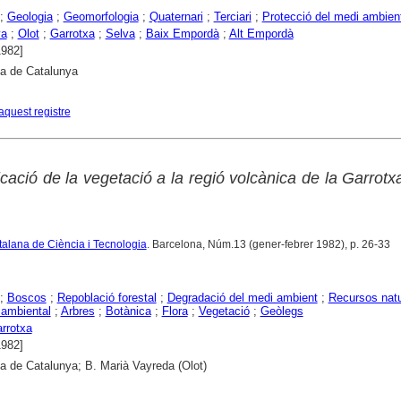
;
Geologia
;
Geomorfologia
;
Quaternari
;
Terciari
;
Protecció del medi ambien
ya
;
Olot
;
Garrotxa
;
Selva
;
Baix Empordà
;
Alt Empordà
1982]
ca de Catalunya
aquest registre
ficació de la vegetació a la regió volcànica de la Garrotx
talana de Ciència i Tecnologia
. Barcelona, Núm.13 (gener-febrer 1982), p. 26-33
;
Boscos
;
Repoblació forestal
;
Degradació del medi ambient
;
Recursos natu
ambiental
;
Arbres
;
Botànica
;
Flora
;
Vegetació
;
Geòlegs
rrotxa
1982]
ca de Catalunya; B. Marià Vayreda (Olot)