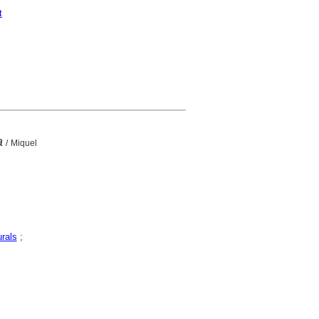
t
a
/ Miquel
rals
;