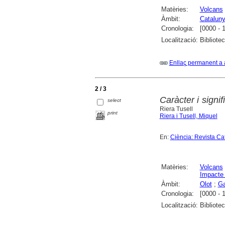
Matèries:
Volcans
Àmbit:
Catalun
Cronologia:
[0000 - 
Localització:
Bibliote
Enllaç permanent a 
2 / 3
Caràcter i signi
select
Riera Tusell
print
Riera i Tusell, Miquel
En:
Ciència: Revista Ca
Matèries:
Volcans
Impacte 
Àmbit:
Olot
;
Ga
Cronologia:
[0000 - 
Localització:
Bibliote