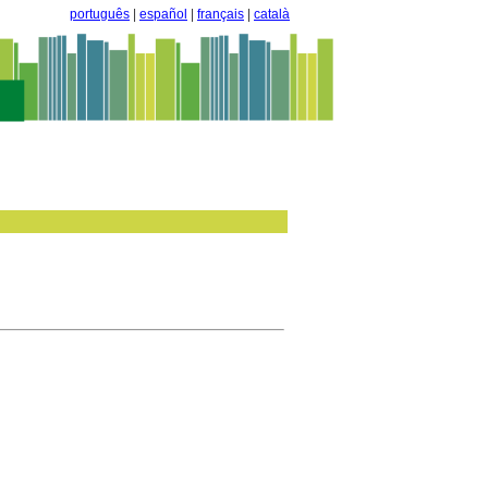
português
|
español
|
français
|
català