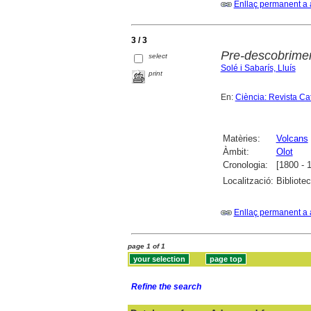
Enllaç permanent a 
3 / 3
Pre-descobrimen
select
Solé i Sabarís, Lluís
print
En:
Ciència: Revista Ca
Matèries:
Volcans
Àmbit:
Olot
Cronologia:
[1800 - 
Localització:
Bibliote
Enllaç permanent a 
page 1 of 1
Refine the search