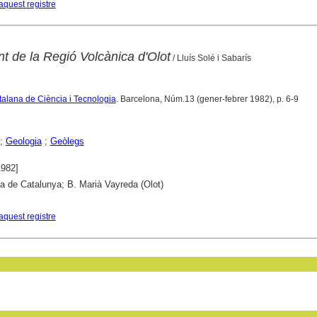
aquest registre
t de la Regió Volcànica d'Olot
/ Lluís Solé i Sabarís
talana de Ciència i Tecnologia
. Barcelona, Núm.13 (gener-febrer 1982), p. 6-9
;
Geologia
;
Geòlegs
1982]
ca de Catalunya; B. Marià Vayreda (Olot)
aquest registre