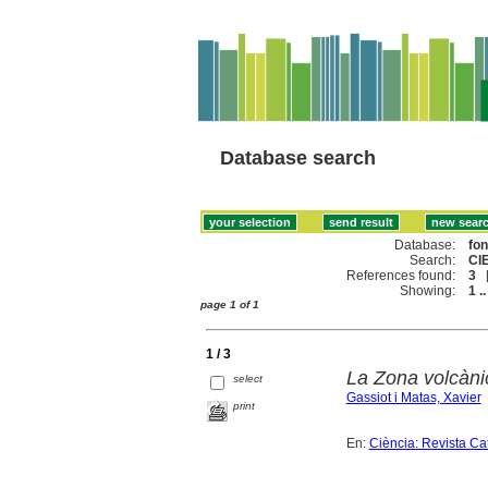
Database search
Database:
fo
Search:
CI
References found:
3
Showing:
1 ..
page 1 of 1
1 / 3
La Zona volcàni
select
Gassiot i Matas, Xavier
print
En:
Ciència: Revista Ca