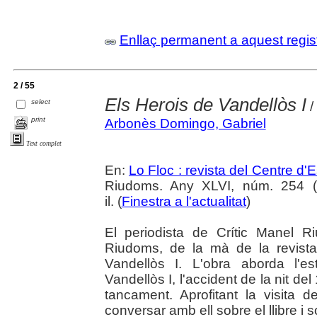
Enllaç permanent a aquest regis
2 / 55
Els Herois de Vandellòs I
select
/
print
Arbonès Domingo, Gabriel
Text complet
En:
Lo Floc : revista del Centre 
Riudoms. Any XLVI, núm. 254 (o
il. (
Finestra a l'actualitat
)
El periodista de Crític Manel R
Riudoms, de la mà de la revista
Vandellòs I. L'obra aborda l'e
Vandellòs I, l'accident de la nit de
tancament. Aprofitant la visita 
conversar amb ell sobre el llibre i 