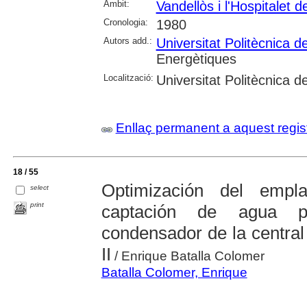
Àmbit:
Vandellòs i l'Hospitalet de
Cronologia:
1980
Autors add.:
Universitat Politècnica 
Energètiques
Localització:
Universitat Politècnica 
Enllaç permanent a aquest regis
18 / 55
Optimización del empl
select
print
captación de agua pa
condensador de la central
II
/ Enrique Batalla Colomer
Batalla Colomer, Enrique