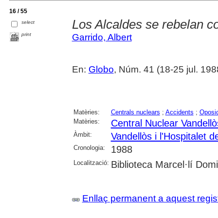
16 / 55
Los Alcaldes se rebelan c
select
print
Garrido, Albert
En:
Globo
, Núm. 41 (18-25 jul. 198
Matèries:
Centrals nuclears
;
Accidents
;
Oposic
Matèries:
Central Nuclear Vandellò
Àmbit:
Vandellòs i l'Hospitalet de
Cronologia:
1988
Localització:
Biblioteca Marcel·lí Dom
Enllaç permanent a aquest regis