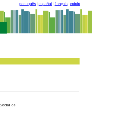
português
|
español
|
français
|
català
Social de