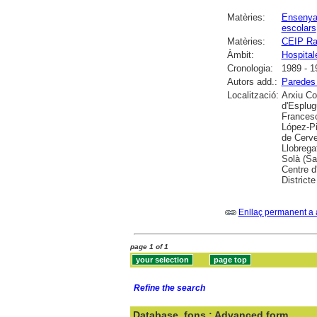
Matèries:
Ensenyam
escolars
Matèries:
CEIP Ram
Àmbit:
Hospitale
Cronologia:
1989 - 1
Autors add.:
Paredes 
Localització:
Arxiu Co
d'Esplug
Francesc
López-Pi
de Cerve
Llobrega
Solà (Sa
Centre d
District
Enllaç permanent a 
page 1 of 1
Refine the search
Database
fons : Advanced form