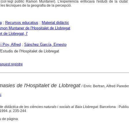
col·legi públic Ramon Muntaner). L'experiència enfocava l'estudi de la ciuta
es tècniques de la geografia de la percepció.
a
;
Recursos educatius
;
Material didàctic
on Muntaner de l'Hospitalet de Llobregat
t de Llobregat, l'
i Poy, Alfred
;
Sánchez García, Ernesto
'Estudis de l'Hospitalet de Llobregat
aquest registre
masies de l'Hospitalet de Llobregat
/ Enric Bertran, Alfred Pared
c
de didàctica de les ciències naturals i socials al Baix Llobregat
. Barcelona : Publi
 1994. p. 235-244
u de pàgina.