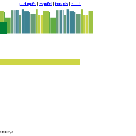
português
|
español
|
français
|
català
talunya i