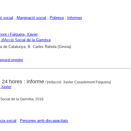
ó social
;
Marginació social
;
Pobresa
;
Informes
nt i Falguera, Xavier
 d'Acció Social de la Garrotxa
ca de Catalunya; B. Carles Rahola (Girona)
aquest registre
 24 hores : informe
/ [redacció: Xavier Casademont Falguera]
 Xavier
ó Social de la Garrotxa, 2016
cia social
;
Persones amb discapacitats