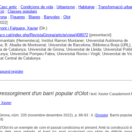
Casc antic
;
Condicions de vida
;
Urbanisme
;
Habitatge
;
Transformació urba
ció
;
Classes populars
rona
;
Figueres
;
Blanes
;
Banyoles
;
Olot
2022]
nt i Falguera, Xavier
(Dir.)
raco.cat/index.php/RevistaGirona/article/view/408072
[presentació]
anitats (Hemeroteca); Institut Ramon Muntaner; Universitat Autònoma de
a; B. Abadia de Montserrat; Universitat de Barcelona; Biblioteca Borja (URL);
ca de Catalunya; Universitat de Girona; Universitat de Lleida; Universitat Polit
unya; Universitat Pompeu Fabra; Universitat Rovira i Virgili; Universitat de Vic
tat Central de Catalunya
aquest registre
 ressorgiment d'un barri popular d'Olot
/ text: Xavier Casademont 
 Xavier
 Girona, núm. 335 (novembre-desembre 2022), p. 88-93 : il. (
Dossier
. Barris popular
it)
 d'Olot és un exemple de com el passat condiciona el present. Amb la construcció d
da dels anys setanta, el barri ha anat acumulant una sèrie de dèficits prov