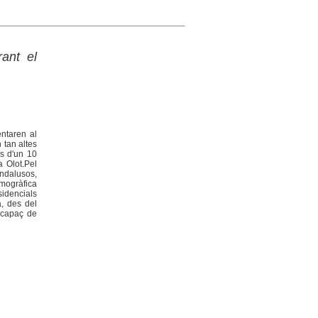
ant el
entaren al
 tan altes
és d'un 10
a Olot.Pel
andalusos,
emogràfica
sidencials
a, des del
incapaç de