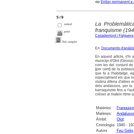
Enllaç permanent a 
5 / 9
La Problemàtica
select
franquisme (19
print
Casademont i Falguera,
Text complet
En:
Documents d'anàlisi
En aquest article, s'hi
municipi d'Olot (Girona)
com les del conjunt de
[per cent] de la poblaci
que fa a l'habitatge, a
especialment els que ini
olotina diferia d'altres 
dels andalusos, per la
barraquisme fins a l'au
créixer al mateix ritme 
Matèries:
Franquis
Matèries:
Andaluso
Àmbit:
Olot
Cronologia:
1940 - 19
Autors
Feu Gelis,