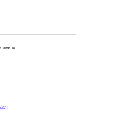
o amb la
vier
;