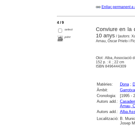
Enllaç permanent a 
4 / 9
Conviure en la d
select
10 anys
/ [autors: X
print
Arnau, Òscar Prieto i Fl
Olot : Alba, Associació 
152 p. : il. ; 22 cm
ISBN 8496444309
Matèries:
Dona
;
D
Àmbit:
Garrotxa
Cronologia:
[1995 - 
Autors add.:
Casademo
Arnau, C
Autors add.:
Alba Ass
Localització:
B. Munic
Josep M.