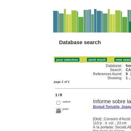
Database search
Database:
fo
Search:
CA
References found:
9
Showing:
1 ..
page 1 of 1
1 / 9
Informe sobre la
select
Brugué Torruella, Joaq
print
[Olot] : Consorci d'Acci
110 p. : il. col. ; 23 cm
A la portada: SocialLA