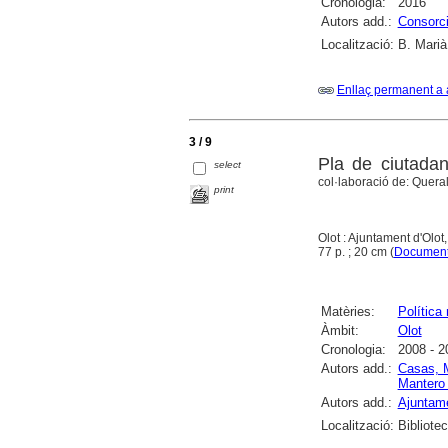
Cronologia:
2016
Autors add.:
Consorci
Localització:
B. Marià
Enllaç permanent a 
3 / 9
Pla de ciutadan
select
col·laboració de: Quer
print
Olot : Ajuntament d'Olot
77 p. ; 20 cm (
Documen
Matèries:
Política
Àmbit:
Olot
Cronologia:
2008 - 2
Autors add.:
Casas, 
Mantero
Autors add.:
Ajuntame
Localització:
Bibliote