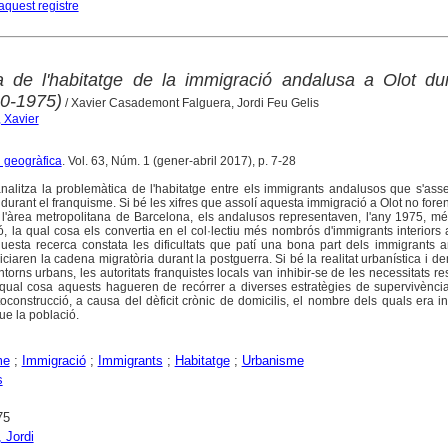
aquest registre
 de l'habitatge de la immigració andalusa a Olot dur
40-1975)
/ Xavier Casademont Falguera, Jordi Feu Gelis
 Xavier
 geogràfica
. Vol. 63, Núm. 1 (gener-abril 2017), p. 7-28
 analitza la problemàtica de l'habitatge entre els immigrants andalusos que s'ass
 durant el franquisme. Si bé les xifres que assolí aquesta immigració a Olot no foren
 l'àrea metropolitana de Barcelona, els andalusos representaven, l'any 1975, m
ó, la qual cosa els convertia en el col·lectiu més nombrós d'immigrants interiors 
questa recerca constata les dificultats que patí una bona part dels immigrants 
ciaren la cadena migratòria durant la postguerra. Si bé la realitat urbanística i d
entorns urbans, les autoritats franquistes locals van inhibir-se de les necessitats re
 qual cosa aquests hagueren de recórrer a diverses estratègies de supervivènci
toconstrucció, a causa del dèficit crònic de domicilis, el nombre dels quals era 
que la població.
me
;
Immigració
;
Immigrants
;
Habitatge
;
Urbanisme
s
75
 Jordi