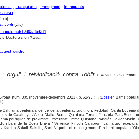
ctorals
;
Franquisme
;
Immigració
;
Immigrants
dalusia
1975]
s, Jordi
(Dir.)
dl.handle.net/10803/369311
is Doctorals en Xarxa
aquest registre
: orgull i reivindicació contra l'oblit
/ Xavier Casademont F
 Girona, núm. 335 (novembre-desembre 2022), p. 62-93 : il. (
Dossier
. Barris popular
it)
 Salt : una perifèria al centre de la perifèria / Judit Font Redolad ; Santa Eugènia d
tius de Catalunya / Aliou Diallo, Bernat Quintana Terés ; Juncària Parc Bosc : u
r amb polítiques de proximitat i fraternitat / Imma Quintana Portolés, Javier Martín 
s d'un barri de la Costa Brava / Verónica Rincón Campos ; La Farga, receptora
 / Kumba Sakoli Sakoli ; Sant Miquel : el ressorgiment d'un barri popular d'Olo