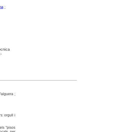
na
;
ècnica
-
Falguera ;
s: orgull i
els "pisos
ocats per