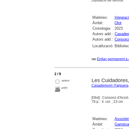
Diputació de Girona.
Matèries:
Integraci
Àmbit:
Olot
Cronologia:
2023
Autors add.:
Casademo
Autors add.:
Consorci
Localització:
Bibliote
Enllaç permanent a 
2 / 9
Les Cuidadores,
select
Casademont i Falguera,
print
[Olot] : Consorci d'Acci
78 p. : il. col. ; 23 cm
Matèries:
Assistèn
Àmbit:
Garrotxa