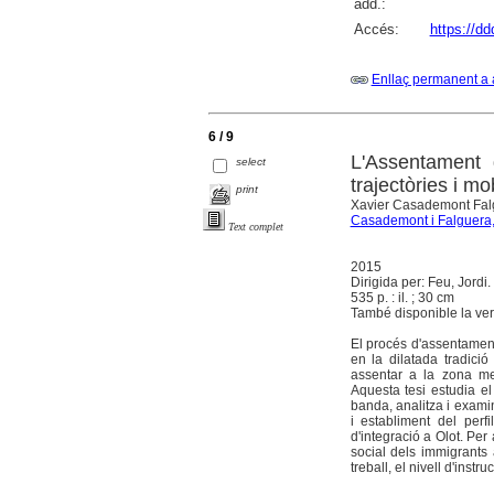
add.:
Accés:
https://d
Enllaç permanent a 
6 / 9
L'Assentament 
select
trajectòries i m
print
Xavier Casademont Falgu
Casademont i Falguera,
Text complet
2015
Dirigida per: Feu, Jord
535 p. : il. ; 30 cm
També disponible la vers
El procés d'assentamen
en la dilatada tradici
assentar a la zona met
Aquesta tesi estudia el
banda, analitza i examin
i establiment del perf
d'integració a Olot. Per 
social dels immigrants 
treball, el nivell d'instr