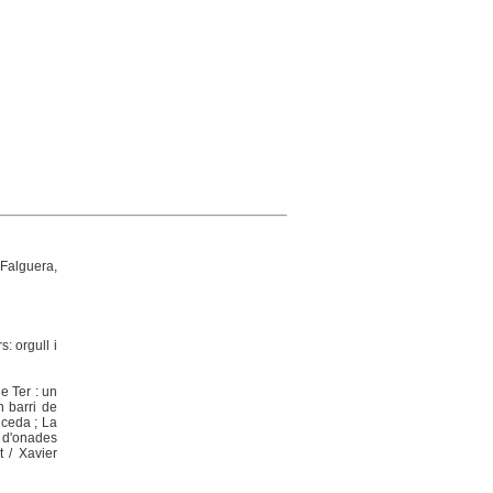
alguera,
s: orgull i
e Ter : un
n barri de
Uceda ; La
 d'onades
t / Xavier