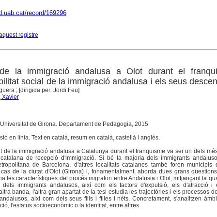
dd.uab.cat/record/169296
aquest registre
de la immigració andalusa a Olot durant el franqu
obilitat social de la immigració andalusa i els seus desce
era ; [dirigida per: Jordi Feu]
 Xavier
i. Universitat de Girona. Departament de Pedagogia, 2015
ió en línia. Text en català, resum en català, castellà i anglès.
t de la immigració andalusa a Catalunya durant el franquisme va ser un dels mé
ó catalana de recepció d'immigració. Si bé la majoria dels immigrants andalus
ropolitana de Barcelona, d'altres localitats catalanes també foren municipis d
 cas de la ciutat d'Olot (Girona) i, fonamentalment, aborda dues grans qüestion
a les característiques del procés migratori entre Andalusia i Olot, mitjançant la qua
il dels immigrants andalusos, així com els factors d'expulsió, els d'atracció i
altra banda, l'altra gran apartat de la tesi estudia les trajectòries i els processos d
andalusos, així com dels seus fills i filles i néts. Concretament, s'analitzen àmb
ucció, l'estatus socioeconòmic o la identitat, entre altres.