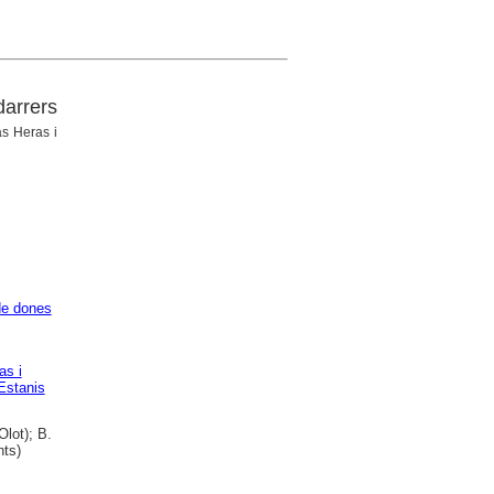
darrers
as Heras i
de dones
as i
Estanis
lot); B.
nts)