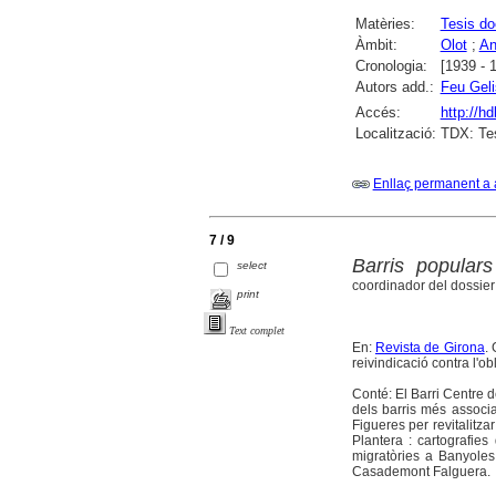
Matèries:
Tesis do
Àmbit:
Olot
;
An
Cronologia:
[1939 - 
Autors add.:
Feu Geli
Accés:
http://h
Localització:
TDX: Tes
Enllaç permanent a 
7 / 9
Barris populars 
select
coordinador del dossier
print
Text complet
En:
Revista de Girona
.
reivindicació contra l'obl
Conté: El Barri Centre de
dels barris més associa
Figueres per revitalitza
Plantera : cartografie
migratòries a Banyoles
Casademont Falguera.