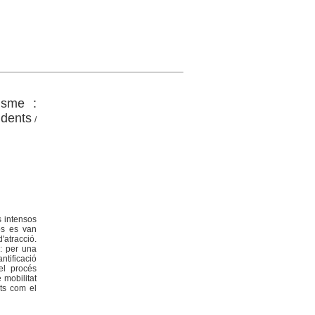
isme :
ndents
/
s intensos
os es van
'atracció.
s: per una
ntificació
 el procés
e mobilitat
its com el