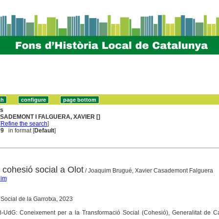
ns
SADEMONT I FALGUERA, XAVIER []
[
Refine the search
]
 9
in format [
Default
]
 cohesió social a Olot
/ Joaquim Brugué, Xavier Casademont Falguera
uim
ó Social de la Garrotxa, 2023
B-UdG: Coneixement per a la Transformació Social (Cohesió), Generalitat de Ca