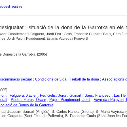
aquest registre
esigualtat : situació de la dona de la Garrotxa en els 
avier Casademont i Falguera, Jordi Feu i Gelis, Francesc Guinart i Baus, Coralí L
ores, Jordi Pujol i Puigdemont, Estanis Vayreda i Puigvert]
de Dones de la Garrotxa, [2005]
iscriminació sexual
;
Condicions de vida
;
Treball de la dona
;
Associacions 
2005]
nt i Falguera, Xavier
;
Feu Gelis, Jordi
;
Guinart i Baus, Francesc
;
Las Her
oralí
;
Prieto i Flores, Òscar
;
Pujol i Puigdemont, Jordi
;
Vayreda i Puigvert, 
ociació de Dones de la Garrotxa
ipal Joaquim Bauxell (Anglès); B. Carles Rahola (Girona); B. Marià Vayreda (O
 de Garganta (Sant Feliu de Pallerols); B. Francesc Caula (Sant Joan les Fo