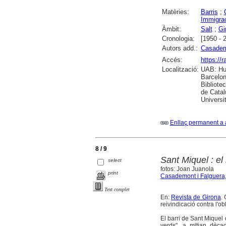
Matèries:
Barris
;
Immigra
Àmbit:
Salt
;
Gi
Cronologia:
[1950 - 
Autors add.:
Casademo
Accés:
https://
Localització:
UAB: Hum
Barcelon
Bibliote
de Catal
Universi
Enllaç permanent a 
8 / 9
Sant Miquel : el
select
fotos: Joan Juanola
print
Casademont i Falguera,
Text complet
En:
Revista de Girona
.
reivindicació contra l'obl
El barri de Sant Miquel
verds", a mitjan dèca