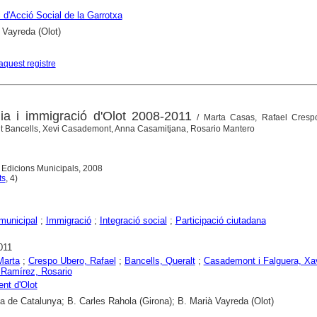
 d'Acció Social de la Garrotxa
 Vayreda (Olot)
aquest registre
ia i immigració d'Olot 2008-2011
/ Marta Casas, Rafael Cresp
alt Bancells, Xevi Casademont, Anna Casamitjana, Rosario Mantero
, Edicions Municipals, 2008
ts
, 4)
 municipal
;
Immigració
;
Integració social
;
Participació ciutadana
011
Marta
;
Crespo Ubero, Rafael
;
Bancells, Queralt
;
Casademont i Falguera, Xa
 Ramírez, Rosario
nt d'Olot
ca de Catalunya; B. Carles Rahola (Girona); B. Marià Vayreda (Olot)