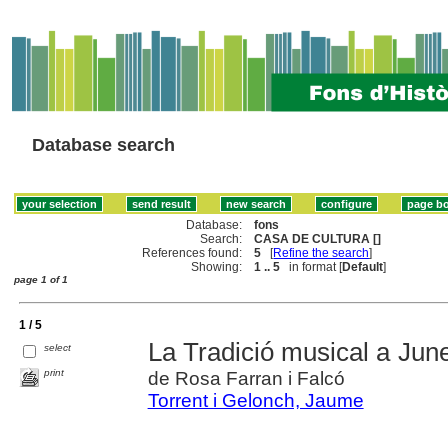
Database search
Database:
fons
Search:
CASA DE CULTURA []
References found:
5
[
Refine the search
]
Showing:
1 .. 5
in format [
Default
]
page 1 of 1
1 / 5
La Tradició musical a Jun
select
print
de Rosa Farran i Falcó
Torrent i Gelonch, Jaume