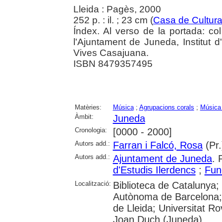
Lleida : Pagès, 2000
252 p. : il. ; 23 cm (
Casa de Cultur
Índex. Al verso de la portada: co
l'Ajuntament de Juneda, Institut 
Vives Casajuana.
ISBN 8479357495
Matèries:
Música
;
Agrupacions corals
;
Música 
Àmbit:
Juneda
Cronologia:
[0000 - 2000]
Autors add.:
Farran i Falcó, Rosa
(Pr.
Autors add.:
Ajuntament de Juneda
. 
d'Estudis Ilerdencs
;
Fun
Localització:
Biblioteca de Catalunya;
Autònoma de Barcelona; U
de Lleida; Universitat Rovi
Joan Duch (Juneda)