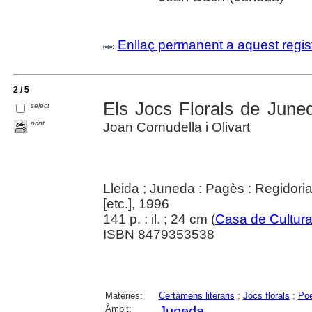
Enllaç permanent a aquest regis
2 / 5
Els Jocs Florals de June
select
print
Joan Cornudella i Olivart
Lleida ; Juneda : Pagès : Regidori
[etc.], 1996
141 p. : il. ; 24 cm (
Casa de Cultur
ISBN 8479353538
Matèries:
Certàmens literaris
;
Jocs florals
;
Poe
Àmbit:
Juneda