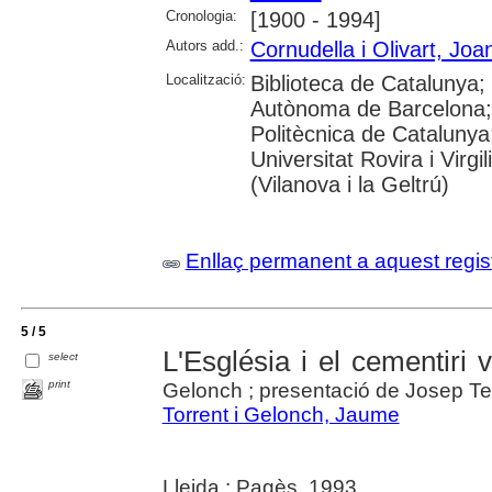
Cronologia:
[1900 - 1994]
Autors add.:
Cornudella i Olivart, Joa
Localització:
Biblioteca de Catalunya;
Autònoma de Barcelona; U
Politècnica de Catalunya
Universitat Rovira i Virg
(Vilanova i la Geltrú)
Enllaç permanent a aquest regis
5 / 5
L'Església i el cementiri 
select
print
Gelonch ; presentació de Josep Te
Torrent i Gelonch, Jaume
Lleida : Pagès, 1993