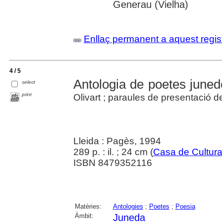
Generau (Vielha)
Enllaç permanent a aquest regis
4 / 5
Antologia de poetes june
select
print
Olivart ; paraules de presentació d
Lleida : Pagès, 1994
289 p. : il. ; 24 cm (
Casa de Cultur
ISBN 8479352116
Matèries:
Antologies
;
Poetes
;
Poesia
Àmbit:
Juneda