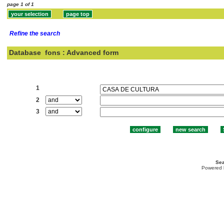
page 1 of 1
Refine the search
Database
fons : Advanced form
Search:
1
2
3
Sea
Powered