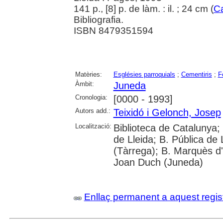
141 p., [8] p. de làm. : il. ; 24 cm (
Ca
Bibliografia.
ISBN 8479351594
Matèries:
Esglésies parroquials
;
Cementiris
;
F
Àmbit:
Juneda
Cronologia:
[0000 - 1993]
Autors add.:
Teixidó i Gelonch, Josep
Localització:
Biblioteca de Catalunya; 
de Lleida; B. Pública de
(Tàrrega); B. Marquès d'
Joan Duch (Juneda)
Enllaç permanent a aquest regis