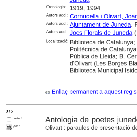
Cronologia:
1919; 1994
Autors add.:
Cornudella i Olivart, Joa
Autors add.:
Ajuntament de Juneda
. 
Autors add.:
Jocs Florals de Juneda
(
Localització:
Biblioteca de Catalunya; 
Politècnica de Catalunya; 
Pública de Lleida; B. Ce
d'Olivart (Les Borges Bl
Biblioteca Municipal Isid
Enllaç permanent a aquest regis
3 / 5
Antologia de poetes june
select
print
Olivart ; paraules de presentació d