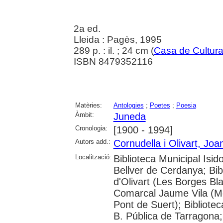
2a ed.
Lleida : Pagès, 1995
289 p. : il. ; 24 cm (
Casa de Cultur
ISBN 8479352116
Matèries:
Antologies
;
Poetes
;
Poesia
Àmbit:
Juneda
Cronologia:
[1900 - 1994]
Autors add.:
Cornudella i Olivart, Joa
Localització:
Biblioteca Municipal Isid
Bellver de Cerdanya; Bi
d'Olivart (Les Borges Bl
Comarcal Jaume Vila (Mol
Pont de Suert); Bibliote
B. Pública de Tarragona;