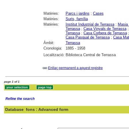
Matèries:
Parcs i jardins
;
Cases
Matèries:
Suris, família
Matèries:
Institut Industrial de Terrassa
;
Masia 
Terrassa
;
Casa Vinyals de Terrassa
Terrassa
;
Casa Corbera de Terrassa
Casa Pasqual de Terrassa
;
Casa Mat
Àmbit:
Terrassa
Cronologia:
1885 - 1958
Localització:
Biblioteca Central de Terrassa
Enllaç permanent a aquest registre
page 1 of 1
Refine the search
Database
fons : Advanced form
Search: