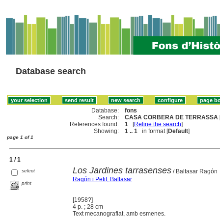
Database search
Database:
fons
Search:
CASA CORBERA DE TERRASSA 
References found:
1
[
Refine the search
]
Showing:
1 .. 1
in format [
Default
]
page 1 of 1
1 / 1
Los Jardines tarrasenses
select
/ Baltasar Ragón
Ragón i Petit, Baltasar
print
[1958?]
4 p. ; 28 cm
Text mecanografiat, amb esmenes.