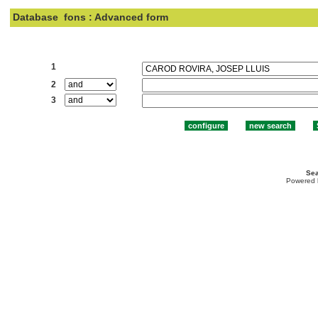
Database
fons : Advanced form
Search:
1
2
3
Sea
Powered