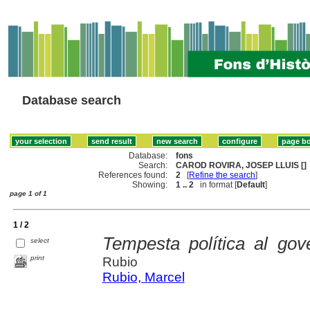
Database search
Database:
fons
Search:
CAROD ROVIRA, JOSEP LLUIS []
References found:
2
[
Refine the search
]
Showing:
1 .. 2
in format [
Default
]
page 1 of 1
1 / 2
Tempesta política al gov
select
print
Rubio
Rubio, Marcel