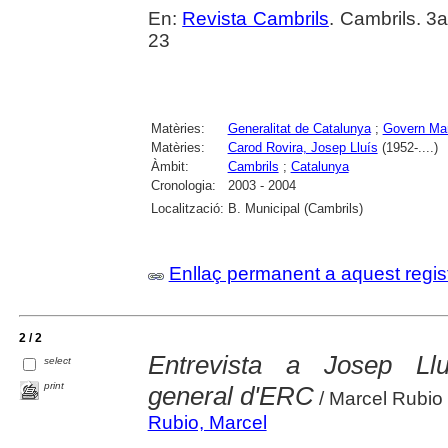
En:
Revista Cambrils
. Cambrils. 3
23
Matèries:
Generalitat de Catalunya
;
Govern Mara
Matèries:
Carod Rovira, Josep Lluís
(1952-....)
Àmbit:
Cambrils
;
Catalunya
Cronologia:
2003 - 2004
Localització:
B. Municipal (Cambrils)
Enllaç permanent a aquest regis
2 / 2
Entrevista a Josep Llu
select
print
general d'ERC
/ Marcel Rubio
Rubio, Marcel