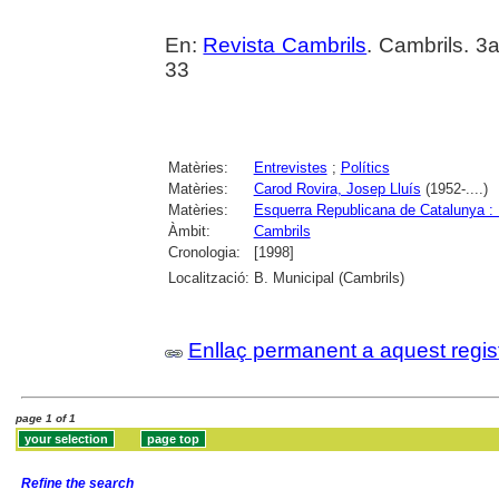
En:
Revista Cambrils
. Cambrils. 3
33
Matèries:
Entrevistes
;
Polítics
Matèries:
Carod Rovira, Josep Lluís
(1952-....)
Matèries:
Esquerra Republicana de Catalunya 
Àmbit:
Cambrils
Cronologia:
[1998]
Localització:
B. Municipal (Cambrils)
Enllaç permanent a aquest regis
page 1 of 1
Refine the search