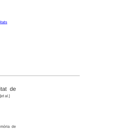
itats
tat de
et al.]
emòria de