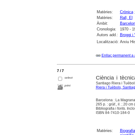
Matèries:
Crònica
Matèries:
Rall, El
Àmbit:
Barcelo
Cronologia:
1970 - 1
Autors add.:
Broggi i
Localització:
Arxiu Hi
Enllaç permanent a 
7 / 7
Ciència i tècni
select
Santiago Riera i Tuèbols
print
Riera i Tuèbols, Santia
Barcelona : La Magrana
265 p. : gràf., il. ; 20 cm 
Bibliografia i fonts. Inc
ISBN 84-7410-184-0
Matèries:
Biografi