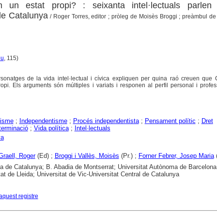
un estat propi? : seixanta intel·lectuals parlen
de Catalunya
/ Roger Torres, editor ; pròleg de Moisès Broggi ; preàmbul d
iu
, 115)
onatges de la vida intel·lectual i cívica expliquen per quina raó creuen que 
ropi. Els arguments són múltiples i variats i responen al perfil personal i profe
lisme
;
Independentisme
;
Procés independentista
;
Pensament polític
;
Dret
terminació
;
Vida política
;
Intel·lectuals
ya
Graell, Roger
(Ed) ;
Broggi i Vallès, Moisès
(Pr.) ;
Forner Febrer, Josep Maria
(
ca de Catalunya; B. Abadia de Montserrat; Universitat Autònoma de Barcelona
tat de Lleida; Universitat de Vic-Universitat Central de Catalunya
aquest registre