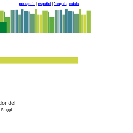
português
|
español
|
français
|
català
dor del
s Broggi