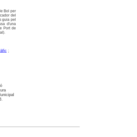
de Bol per
scador del
s guia pel
ossa d'una
e Port de
al).
àfic
;
ló
tura
unicipal
B.