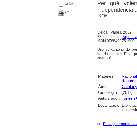
Per què volem 
select
independència 
print
Forné
Lleida : Pagès, 2012
230 p. ; 22 cm (
Argent v
ISBN 9788499751900
Una seixantena de pers
hauria de tenir Estat p
cadascú.
Matèries:
Naciona
d'autode
Àmbit:
Catalun
Cronologia:
[2012]
Autors add.:
Torres i 
Localització:
Bibliote
Universi
Enllaç permanent a 