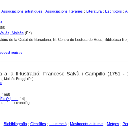
;
Associacions artístiques
;
Associacions literàries
;
Literatura
;
Escriptors
;
A
na
980
 Vallès, Moisès
(Pr.)
stòric de la Ciutat de Barcelona; B. Centre de Lectura de Reus; Biblioteca Bor
aquest registre
ca a la Il·lustració: Francesc Salvà i Campillo (1751 -
 ; Moisès Broggi (Pr.)
go
, 1985
(
Els Orígens
, 14)
lou apèndix cronològic.
a
;
Biobibliografia
;
Científics
;
Il·lustració
;
Moviments culturals
;
Metges
;
Pe