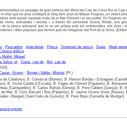
atrimonialitza un paisatge de gran bellesa del litoral del Cap de Creus fins al Cap 
 i el relat que ha anat confegint al llarg dels anys en Miquel Puignau, un veterà pe
estima amb passió aquesta costa de la Mar d'Amunt i el seu poble. En Puignau en
r de noms, anècdotes i secrets i, a través del periodista Vicenç Relats, ens gl
de la pesca artesanal que hi va ser pròpia amb els emblemàtics arts Gros i d
istòries i dites populars que formen part de l'imaginari del Port de la Selva. (Editori
s
;
Pescadors
;
Anecdotari
;
Pesca
;
Sistemes de pesca
;
Guies
;
Medi geogr
Crònica gràfica
i Mallol, Miquel
a Selva, el
;
Creus, cap de
;
Bol, cap de
2015]
 Casas, Vicenç
;
Broggi i Vallès, Moisès
(Pr.)
ca de Catalunya; B. Comarcal (Blanes); B. Ramon Bordas i Estragués (Castel
es); B. Víctor Català (L'Escala); B. Fages de Climent (Figueres); B. Bonaven
ribau (Garriguelles); B. Carles Rahola (Girona); B. Pere Calders (Llançà); B. M
t de Mar; B. Lluís Barceló i Bou (Palamós); B. Jaume Vicens Vives (Roses); 
iader i Margarit (Sant Feliu de Guíxols); B. Pere Blasi (Torroella de Montgrí)
aquest registre