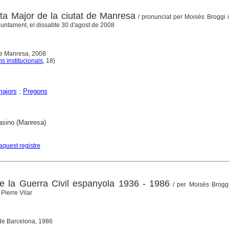
ta Major de la ciutat de Manresa
/ pronunciat per Moisès Broggi i
juntament, el dissabte 30 d'agost de 2008
de Manresa, 2008
s institucionals
, 18)
majors
;
Pregons
asino (Manresa)
aquest registre
e la Guerra Civil espanyola 1936 - 1986
/ per Moisès Broggi 
Pierre Vilar
 de Barcelona, 1986