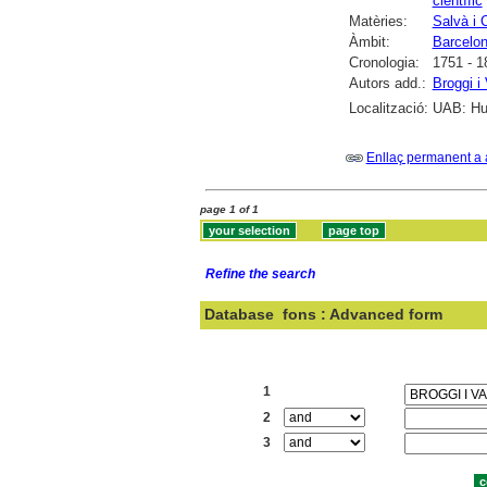
científic
Matèries:
Salvà i 
Àmbit:
Barcelo
Cronologia:
1751 - 1
Autors add.:
Broggi i
Localització:
UAB: Hum
Enllaç permanent a 
page 1 of 1
Refine the search
Database
fons : Advanced form
Search:
1
2
3