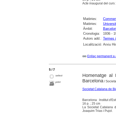
Acte inaugural del curs
Matèries:
Commemor
Matèries:
Universi
Àmbit:
Barcelo
Cronologia:
1936 - 1
Autors add.:
Termes i
Localització:
Arxiu Hi
Enllaç permanent a 
5 / 7
Homenatge al D
select
Barcelona
/ Societa
print
Societat Catalana de Bi
Barcelona : Institut d'E
16 p. ; 25 cm
La Societat Catalana 
Joaquim Trias i Pujol.