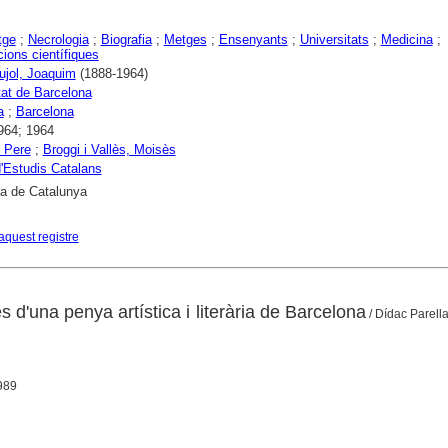
tge
;
Necrologia
;
Biografia
;
Metges
;
Ensenyants
;
Universitats
;
Medicina
;
ions científiques
Pujol, Joaquim
(1888-1964)
tat de Barcelona
a
;
Barcelona
964; 1964
 Pere
;
Broggi i Vallès, Moisès
 d'Estudis Catalans
ca de Catalunya
aquest registre
s d'una penya artística i literària de Barcelona
/ Dídac Parella
989