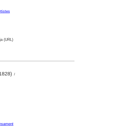
rtistes
ja (URL)
 1828)
/
nsament