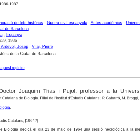
 1986-1987.
ació de fets històrics
;
Guerra civil espanyola
;
Actes acadèmics
;
Univers
tat de Barcelona
na
;
Espanya
939; 1986
 Ardèvol, Josep
;
Vilar, Pierre
stòric de la Ciutat de Barcelona
aquest registre
octor Joaquim Trias i Pujol, professor a la Universi
t Catalana de Biologia. Filial de l'Institut d'Estudis Catalans ; P. Gabarró, M. Broggi, [
ologia
.
studis Catalans, [1964?]
de Biologia dedicà el dia 23 de maig de 1964 una sessió necrològica a la m