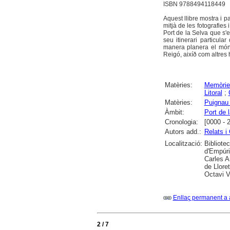
ISBN 9788494118449
Aquest llibre mostra i p
mitjà de les fotografies
Port de la Selva que s'
seu itinerari particula
manera planera el món 
Reigó, aixíð com altres h
Matèries:
Memòrie
Litoral
;
Matèries:
Puignau 
Àmbit:
Port de l
Cronologia:
[0000 - 
Autors add.:
Relats i
Localització:
Bibliote
d'Empúri
Carles A
de Llore
Octavi V
Enllaç permanent a 
2 / 7