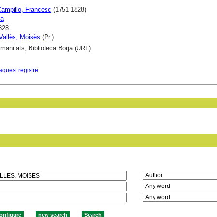
Campillo, Francesc
(1751-1828)
na
828
 Vallès, Moisès
(Pr.)
anitats; Biblioteca Borja (URL)
aquest registre
in field: