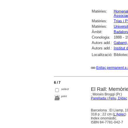
Matèries:
Homena
Associac
Matèries:
Trias i 
Matèries:
Universi
Àmbit:
Badalon
Cronologia:
1888 - 1
Autors add.:
Gabarró,
Autors add.:
Institut
Localització:
Bibliote
Enllaç permanent a 
6 / 7
El Rall: Memòrie
select
; Moisès Broggi (Pr.)
print
Parellada i Feliu, Dídac
Barcelona : El Llamp, 1
318 p ; 22 cm (
L'Aplec
)
Index onomàstic.
ISBN 84-7781-042-7