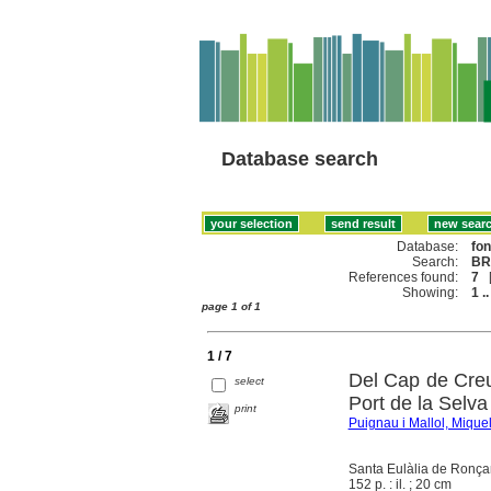
Database search
Database:
fo
Search:
BR
References found:
7
Showing:
1 ..
page 1 of 1
1 / 7
Del Cap de Creu
select
Port de la Selva
print
Puignau i Mallol, Mique
Santa Eulàlia de Ronçan
152 p. : il. ; 20 cm