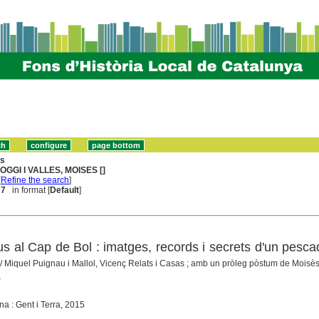
ns
OGGI I VALLES, MOISES []
[
Refine the search
]
 7
in format [
Default
]
s al Cap de Bol : imatges, records i secrets d'un pesca
/ Miquel Puignau i Mallol, Vicenç Relats i Casas ; amb un pròleg pòstum de Moisè
l
a : Gent i Terra, 2015