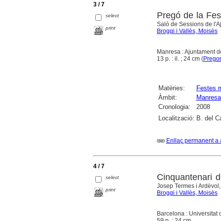
3 / 7
Pregó de la Fes
select
Saló de Sessions de l'A
print
Broggi i Vallès, Moisès
Manresa : Ajuntament 
13 p. : il. ; 24 cm (
Pregon
Matèries:
Festes 
Àmbit:
Manresa
Cronologia:
2008
Localització:
B. del C
Enllaç permanent a 
4 / 7
Cinquantenari d
select
Josep Termes i Ardèvol, 
print
Broggi i Vallès, Moisès
Barcelona : Universitat
59 p. ; 24 cm