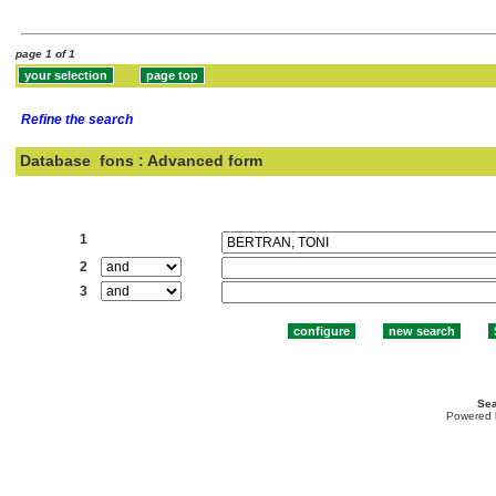
page 1 of 1
Refine the search
Database
fons : Advanced form
Search:
1
2
3
Sea
Powered