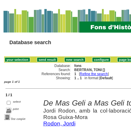
Database search
Database:
fons
Search:
BERTRAN, TONI []
References found:
1
[
Refine the search
]
Showing:
1 .. 1
in format [
Default
]
page 1 of 1
1 / 1
De Mas Geli a Mas Geli t
select
print
Jordi Rodon, amb la col·laboració
Rosa Guixa-Mora
Text complet
Rodon, Jordi