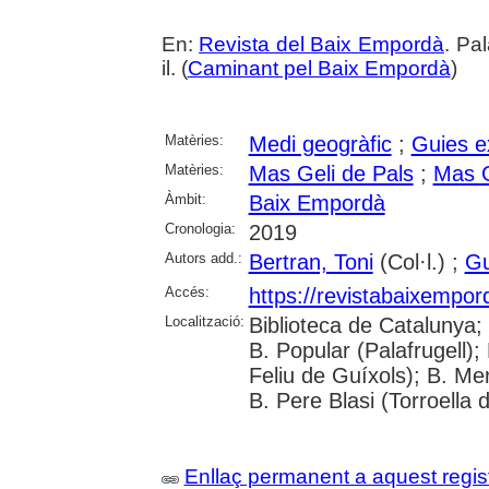
En:
Revista del Baix Empordà
. Pa
il. (
Caminant pel Baix Empordà
)
Matèries:
Medi geogràfic
;
Guies e
Matèries:
Mas Geli de Pals
;
Mas G
Àmbit:
Baix Empordà
Cronologia:
2019
Autors add.:
Bertran, Toni
(Col·l.) ;
Gu
Accés:
https://revistabaixempo
Localització:
Biblioteca de Catalunya;
B. Popular (Palafrugell);
Feliu de Guíxols); B. Me
B. Pere Blasi (Torroella 
Enllaç permanent a aquest regis