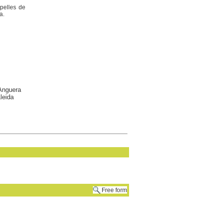
pelles de
a.
 Anguera
leida
Free form