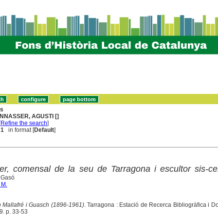
ns
NNASSER, AGUSTI []
[
Refine the search
]
 1
in format [
Default
]
r, comensal de la seu de Tarragona i escultor sis-cen
 Gasó
 M.
 Mallafré i Guasch (1896-1961)
. Tarragona : Estació de Recerca Bibliogràfica i 
9. p. 33-53