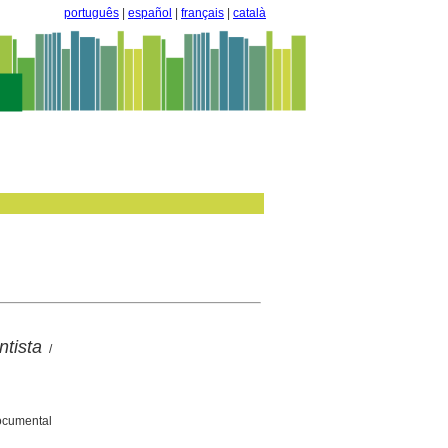
português
|
español
|
français
|
català
tista
/
Documental