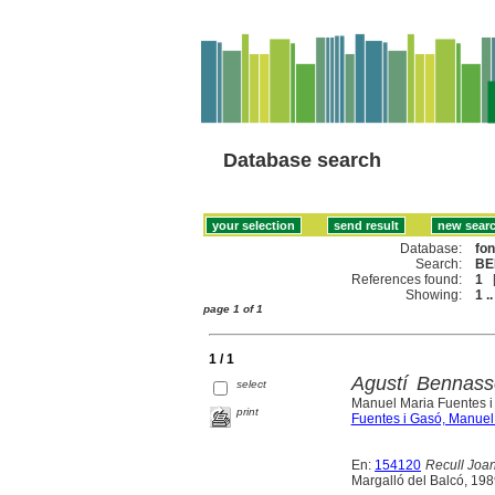
Database search
Database:
fo
Search:
BE
References found:
1
Showing:
1 ..
page 1 of 1
1 / 1
Agustí Bennasse
select
Manuel Maria Fuentes i
print
Fuentes i Gasó, Manuel
En:
154120
Recull Joan
Margalló del Balcó, 198