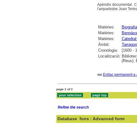
Apèndix documental. Co
l'arquebisbe Joan Terès
Matèries:
Biografi
Matèries:
Bennàsse
Matèries:
Catedral
Àmbit:
Tarrago
Cronologia:
[1600 - 
Localització:
Bibliote
(Reus); 
Enllaç permanent a 
page 1 of 1
Refine the search
Database
fons : Advanced form
Search: