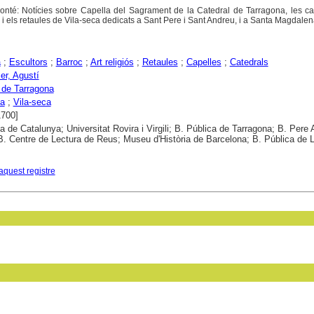
nté: Notícies sobre Capella del Sagrament de la Catedral de Tarragona, les ca
 i els retaules de Vila-seca dedicats a Sant Pere i Sant Andreu, i a Santa Magdalen
a
;
Escultors
;
Barroc
;
Art religiós
;
Retaules
;
Capelles
;
Catedrals
r, Agustí
 de Tarragona
na
;
Vila-seca
1700]
ca de Catalunya; Universitat Rovira i Virgili; B. Pública de Tarragona; B. Pere
B. Centre de Lectura de Reus; Museu d'Història de Barcelona; B. Pública de L
aquest registre
in field: