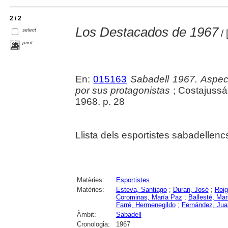
2 / 2
Los Destacados de 1967
select
/ 
print
En:
015163
Sabadell 1967. Aspec
por sus protagonistas
; Costajussá 
1968. p. 28
Llista dels esportistes sabadellenc
Matèries:
Esportistes
Matèries:
Esteva, Santiago
;
Duran, José
;
Roig
Corominas, María Paz
;
Ballesté, Mar
Farré, Hermenegildo
;
Fernández, Jua
Àmbit:
Sabadell
Cronologia:
1967