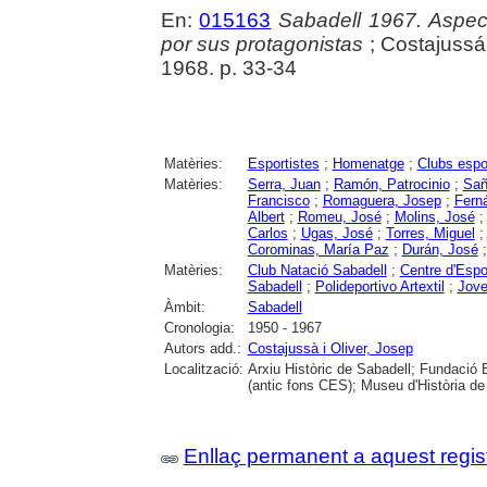
En:
015163
Sabadell 1967. Aspec
por sus protagonistas
; Costajussá 
1968. p. 33-34
Matèries:
Esportistes
;
Homenatge
;
Clubs espo
Matèries:
Serra, Juan
;
Ramón, Patrocinio
;
Sañ
Francisco
;
Romaguera, Josep
;
Fern
Albert
;
Romeu, José
;
Molins, José
Carlos
;
Ugas, José
;
Torres, Miguel
Corominas, María Paz
;
Durán, José
Matèries:
Club Natació Sabadell
;
Centre d'Espo
Sabadell
;
Polideportivo Artextil
;
Jove
Àmbit:
Sabadell
Cronologia:
1950 - 1967
Autors add.:
Costajussà i Oliver, Josep
Localització:
Arxiu Històric de Sabadell; Fundació 
(antic fons CES); Museu d'Història de
Enllaç permanent a aquest regis