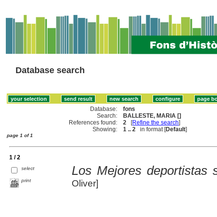
Database search
Database:
fons
Search:
BALLESTE, MARIA []
References found:
2
[
Refine the search
]
Showing:
1 .. 2
in format [
Default
]
page 1 of 1
1 / 2
Los Mejores deportistas 
select
print
Oliver]