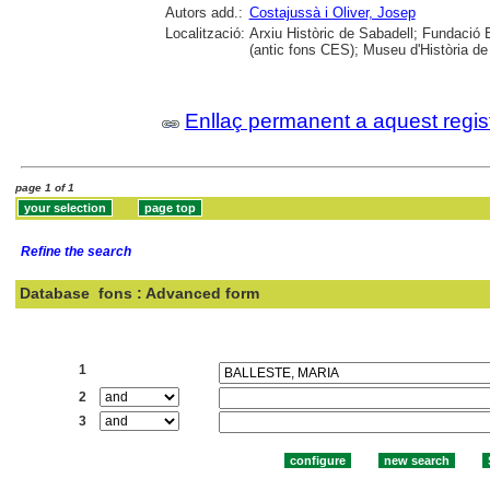
Autors add.:
Costajussà i Oliver, Josep
Localització:
Arxiu Històric de Sabadell; Fundació 
(antic fons CES); Museu d'Història de
Enllaç permanent a aquest regis
page 1 of 1
Refine the search
Database
fons : Advanced form
Search:
1
2
3