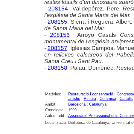
restes fòssils d'un dinosaure suar
-
208154
Valldepérez. Pere.
Rest
l'església de Santa Maria del Mar.
-
208155
Sierra i Reguera. Albert.
de Santa Maria del Mar.
-
208156
Arroyo Casals
Conse
monumental de l'església arxiprest
-
208157
Iglesias Campos. Manue
en relieves calcáreos del Pabel
Santa Creu i Sant Pau.
-
208158
Palau. Domènec.
Restaur
Matèries:
Restauració i conservació
;
Congress
artístic
;
Pintura
;
Ceràmica
;
Cartells
Àmbit:
Barcelona
;
Catalunya
Cronologia:
1999
Autors add.:
Associació Professional dels Conser
Localització:
Biblioteca de Catalunya; Universitat 