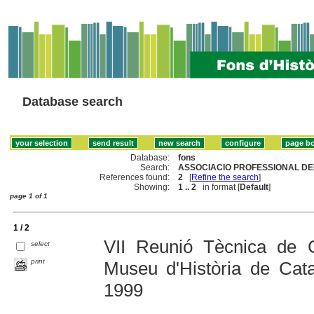
Database search
Database:
fons
Search:
ASSOCIACIO PROFESSIONAL D
References found:
2
[
Refine the search
]
Showing:
1 .. 2
in format [
Default
]
page 1 of 1
1 / 2
VII Reunió Tècnica de C
select
print
Museu d'Història de Cata
1999