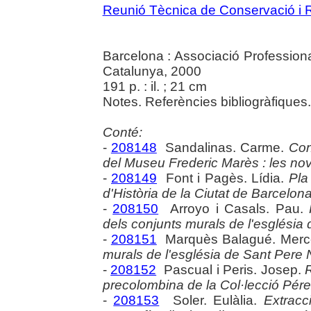
Reunió Tècnica de Conservació i 
Barcelona : Associació Professio
Catalunya, 2000
191 p. : il. ; 21 cm
Notes. Referències bibliogràfiques. 
Conté:
-
208148
Sandalinas. Carme.
Con
del Museu Frederic Marès : les nove
-
208149
Font i Pagès. Lídia.
Pla
d'Història de la Ciutat de Barcelona
-
208150
Arroyo i Casals. Pau.
dels conjunts murals de l'església d
-
208151
Marquès Balagué. Merc
murals de l'església de Sant Pere
-
208152
Pascual i Peris. Josep.
precolombina de la Col·lecció Pér
-
208153
Soler. Eulàlia.
Extracc