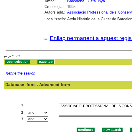
Àmbit:
Barcelona
;
Catalunya
Cronologia:
1995
Autors add.:
Associació Professional dels Conser
Localització:
Arxiu Històric de la Ciutat de Barcelo
Enllaç permanent a aquest regis
page 1 of 1
Refine the search
Database
fons : Advanced form
Search:
1
2
3