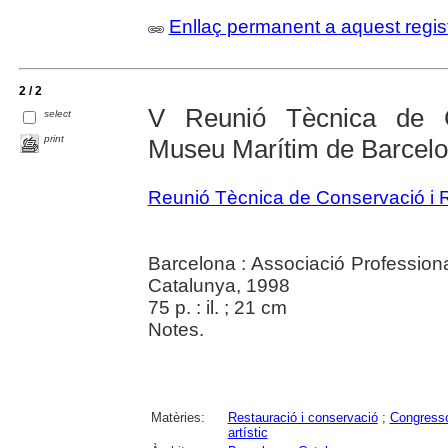
Enllaç permanent a aquest regis
2 / 2
V Reunió Tècnica de C
select
print
Museu Marítim de Barcelon
Reunió Tècnica de Conservació i 
Barcelona : Associació Professio
Catalunya, 1998
75 p. : il. ; 21 cm
Notes.
Matèries:
Restauració i conservació
;
Congress
artístic