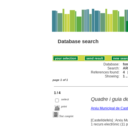
Database search
Database:
fo
Search:
AR
References found:
4
Showing:
1 ..
page 1 of 1
1 / 4
Quadre i guia d
select
print
Arxiu Municipal de Cast
Text complet
[Castelldefels] : Arxiu 
1 recurs electrònic (11 p