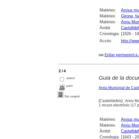
Matèries:
Arxius mu
Matèries:
Girona, fa
Matèries:
Arxiu Muni
Àmbit:
Castelldef
Cronologia:
[1826 - 1
Accés:
http://ww
Enllaç permanent a 
2 / 4
Guia de la docu
select
print
Arxiu Municipal de Cast
Text complet
[Castelldefels] : Arxiu 
1 recurs electrònic (17 p
Matèries:
Arxius mu
Matèries:
Arxiu Muni
Àmbit:
Castelldef
Cronologia:
[1643 - 2