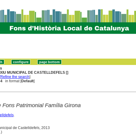
ns
XIU MUNICIPAL DE CASTELLDEFELS []
[
Refine the search
]
 4
in format [
Default
]
e Fons Patrimonial Família Girona
elldefels
.
Municipal de Castelldefels, 2013
.)