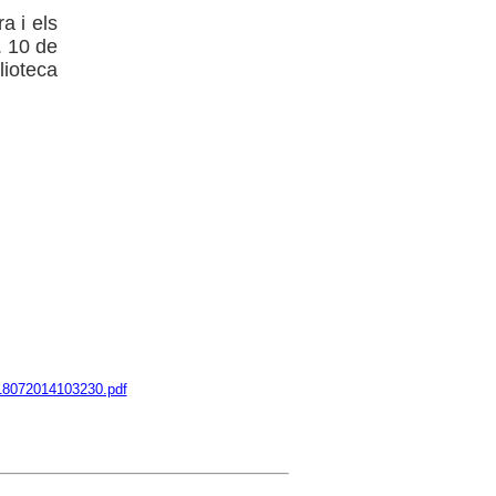
a i els
. 10 de
ioteca
18072014103230.pdf