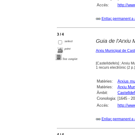
Accés:
http://ww
Enllaç permanent a 
3 / 4
Guia de l'Arxiu
select
print
Arxiu Municipal de Cast
Text complet
[Castelldefels] : Arxiu 
1 recurs electrònic (2 p.
Matèries:
Arxius mu
Matèries:
Arxiu Muni
Àmbit:
Castelldef
Cronologia:
[1645 - 2
Accés:
http://ww
Enllaç permanent a 
4 / 4