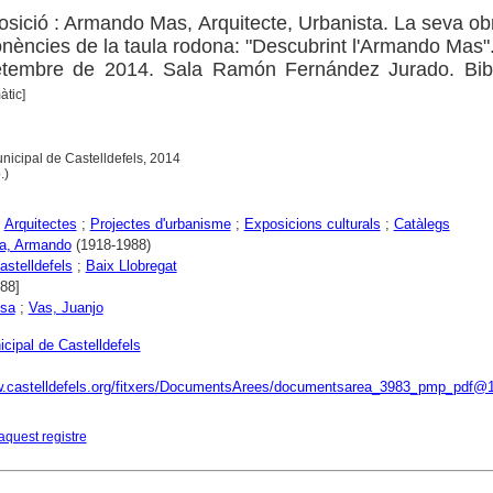
osició : Armando Mas, Arquitecte, Urbanista. La seva obr
nències de la taula rodona: "Descubrint l'Armando Mas"
 setembre de 2014. Sala Ramón Fernández Jurado. Bibl
àtic]
Municipal de Castelldefels, 2014
.)
;
Arquitectes
;
Projectes d'urbanisme
;
Exposicions culturals
;
Catàlegs
la, Armando
(1918-1988)
astelldefels
;
Baix Llobregat
988]
esa
;
Vas, Juanjo
cipal de Castelldefels
w.castelldefels.org/fitxers/DocumentsArees/documentsarea_3983_pmp_pdf@
aquest registre