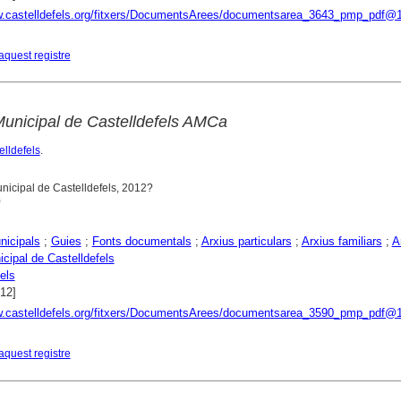
w.castelldefels.org/fitxers/DocumentsArees/documentsarea_3643_pmp_pdf@
aquest registre
 Municipal de Castelldefels AMCa
elldefels
.
Municipal de Castelldefels, 2012?
)
nicipals
;
Guies
;
Fonts documentals
;
Arxius particulars
;
Arxius familiars
;
A
cipal de Castelldefels
els
012]
w.castelldefels.org/fitxers/DocumentsArees/documentsarea_3590_pmp_pdf@
aquest registre