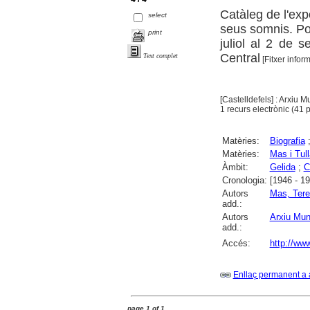
Catàleg de l'exp
select
seus somnis. Po
print
juliol al 2 de
Central
Text complet
[Fitxer inform
[Castelldefels] : Arxiu 
1 recurs electrònic (41 p
Matèries:
Biografia
Matèries:
Mas i Tul
Àmbit:
Gelida
;
C
Cronologia:
[1946 - 1
Autors
Mas, Ter
add.:
Autors
Arxiu Muni
add.:
Accés:
http://ww
Enllaç permanent a 
page 1 of 1