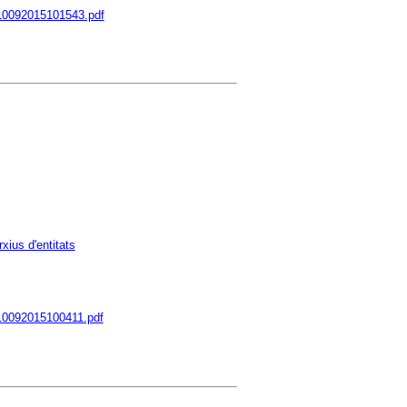
10092015101543.pdf
rxius d'entitats
10092015100411.pdf