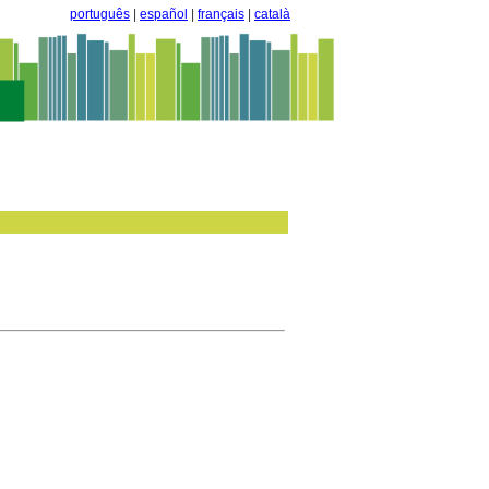
português
|
español
|
français
|
català