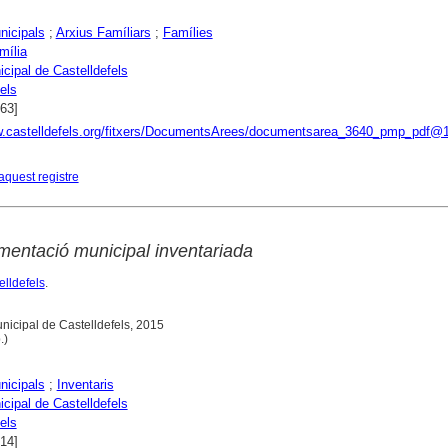
nicipals
;
Arxius Famíliars
;
Famílies
mília
cipal de Castelldefels
els
963]
w.castelldefels.org/fitxers/DocumentsArees/documentsarea_3640_pmp_pdf@
aquest registre
mentació municipal inventariada
elldefels
.
Municipal de Castelldefels, 2015
.)
nicipals
;
Inventaris
cipal de Castelldefels
els
014]