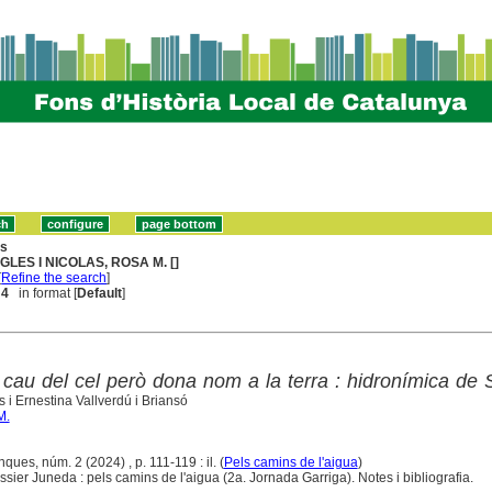
ns
GLES I NICOLAS, ROSA M. []
[
Refine the search
]
 4
in format [
Default
]
 cau del cel però dona nom a la terra : hidronímica de
 i Ernestina Vallverdú i Briansó
M.
ques, núm. 2 (2024) , p. 111-119 : il. (
Pels camins de l'aigua
)
ier Juneda : pels camins de l'aigua (2a. Jornada Garriga). Notes i bibliografia.