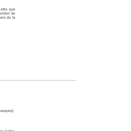
xifra que
ritori de
ners de la
lanques] :