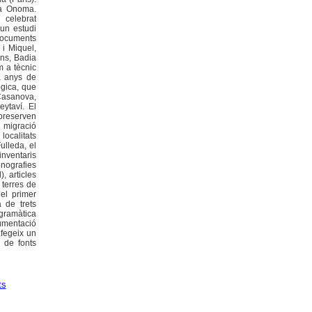
ta Onoma.
 celebrat
 un estudi
 documents
 i Miquel,
ans, Badia
m a tècnic
a anys de
ògica, que
 Casanova,
eytaví. El
preserven
a migració
ocalitats
ulleda, el
nventaris
nografies
, articles
 terres de
 el primer
 de trets
 gramàtica
cumentació
afegeix un
s de fonts
ts