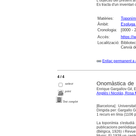
L'objectiu del present a
Es tracta d'un inventari
Matèries:
Toponím
Àmbit:
Espluga 
Cronologia:
[0000 - 
Accés:
https://
Localització:
Bibliote
Cervià d
Enllaç permanent a 
4 / 4
Onomàstica de 
select
Enrique Gargallov Gil, E
print
Anglès i Nicolás, Rosa 
Text complet
[Barcelona] : Universita
Dirigida per: Gargallo G
1 recurs en línia (1106 p
La toponímia s'estudià
publicacions periòdique
(Bèlgica, 1926) i Revue
Munic. El 1938 un cente