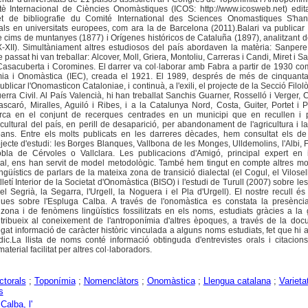
è Internacional de Ciències Onomàstiques (ICOS: http://www.icosweb.net) edi
n et de bibliografie du Comité International des Sciences Onomastiques S'han
als en universitats europees, com ara la de Barcelona (2011).Balari va publicar
e cims de muntanyes (1877) i Orígenes históricos de Cataluña (1897), analitzant
X-XII). Simultàniament altres estudiosos del país abordaven la matèria: Sanpere
 passat hi van treballar: Alcover, Moll, Griera, Montoliu, Carreras i Candi, Miret i S
Casacuberta i Coromines. El darrer va col·laborar amb Fabra a partir de 1930 co
ímia i Onomàstica (IEC), creada el 1921. El 1989, després de més de cinquant
blicar l'Onomasticon Cataloniae, i continuà, a l'exili, el projecte de la Secció Filol
erra Civil. Al País Valencià, hi han treballat Sanchis Guarner, Rosselló i Verger,
Mascaró, Miralles, Aguiló i Ribes, i a la Catalunya Nord, Costa, Guiter, Portet i P
arca en el conjunt de recerques centrades en un municipi que en recullen i 
cultural del país, en perill de desaparició, per abandonament de l'agricultura i l
ans. Entre els molts publicats en les darreres dècades, hem consultat els de l
ecte d'estudi: les Borges Blanques, Vallbona de les Monges, Ulldemolins, l'Albi, F
obla de Cérvoles o Vallclara. Les publicacions d'Amigó, principal expert en i
cal, ens han servit de model metodològic. També hem tingut en compte altres mo
ingüístics de parlars de la mateixa zona de transició dialectal (el Cogul, el Vilosell)
letí Interior de la Societat d'Onomàstica (BISO) i l'estudi de Turull (2007) sobre les
l Segrià, la Segarra, l'Urgell, la Noguera i el Pla d'Urgell). El nostre recull és
iques sobre l'Espluga Calba. A través de l'onomàstica es constata la presència
 zona i de fenòmens lingüístics fossilitzats en els noms, estudiats gràcies a la
ntribueix al coneixement de l'antroponímia d'altres èpoques, a través de la do
gat informació de caràcter històric vinculada a alguns noms estudiats, fet que hi 
dic.La llista de noms conté informació obtinguda d'entrevistes orals i citacion
terial facilitat per altres col·laboradors.
ctorals
;
Toponímia
;
Nomenclàtors
;
Onomàstica
;
Llengua catalana
;
Varieta
s
Calba, l'