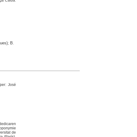
uga Calba.
ues); B.
 per: José
 dedicaren
 toponymie
ersitat de
a (París).