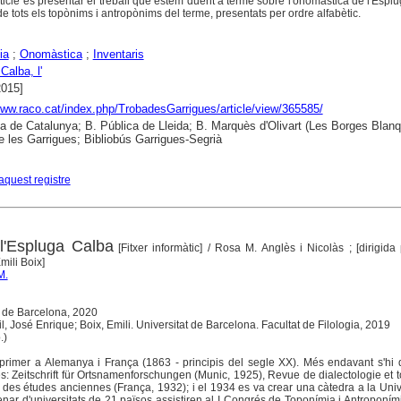
rticle és presentar el treball que estem duent a terme sobre l'onomàstica de l'Espl
 de tots els topònims i antropònims del terme, presentats per ordre alfabètic.
ia
;
Onomàstica
;
Inventaris
Calba, l'
2015]
www.raco.cat/index.php/TrobadesGarrigues/article/view/365585/
ca de Catalunya; B. Pública de Lleida; B. Marquès d'Olivart (Les Borges Blanq
e les Garrigues; Bibliobús Garrigues-Segrià
aquest registre
l'Espluga Calba
[Fitxer informàtic]
/ Rosa M. Anglès i Nicolàs ; [dirigida
mili Boix]
M.
t de Barcelona, 2020
il, José Enrique; Boix, Emili. Universitat de Barcelona. Facultat de Filologia, 2019
.)
 primer a Alemanya i França (1863 - principis del segle XX). Més endavant s'hi
s: Zeitschrift für Ortsnamenforschungen (Munic, 1925), Revue de dialectologie et
 des études anciennes (França, 1932); i el 1934 es va crear una càtedra a la Univ
nar d'universitats de 21 països assistiren al I Congrés de Toponímia i Antroponími