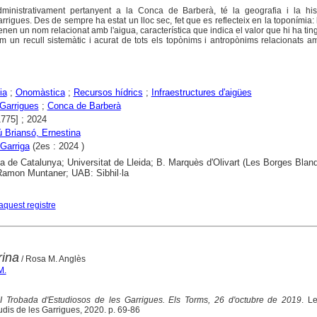
ministrativament pertanyent a la Conca de Barberà, té la geografia i la his
rigues. Des de sempre ha estat un lloc sec, fet que es reflecteix en la toponímia:
enen un nom relacionat amb l'aigua, característica que indica el valor que hi ha tingu
em un recull sistemàtic i acurat de tots els topònims i antropònims relacionats 
ia
;
Onomàstica
;
Recursos hídrics
;
Infraestructures d'aigües
Garrigues
;
Conca de Barberà
1775] ; 2024
ú Briansó, Ernestina
Garriga
(2es : 2024 )
ca de Catalunya; Universitat de Lleida; B. Marquès d'Olivart (Les Borges Blan
 Ramon Muntaner; UAB: Sibhil·la
aquest registre
rina
/ Rosa M. Anglès
M.
II Trobada d'Estudiosos de les Garrigues. Els Torms, 26 d'octubre de 2019
. L
udis de les Garrigues, 2020. p. 69-86