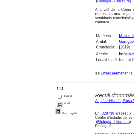
(
Filologia - Literatura
)
A la vall de la Coma s
representa una mitjana
semblants característiqu
comarca.
Matèries:
Molins f
Àmbit:
Garrigue
Cronologia:
[2019]
Accés:
https://
Localització:
Institut
Enllaç permanent a 
3 / 4
Recull d'onomàs
select
Anglès i Nicolás, Rosa 
print
En:
028739
Traces : X 
Text complet
Centre d'Estudis de les
(
Filologia - Literatura
)
Bibliografia.