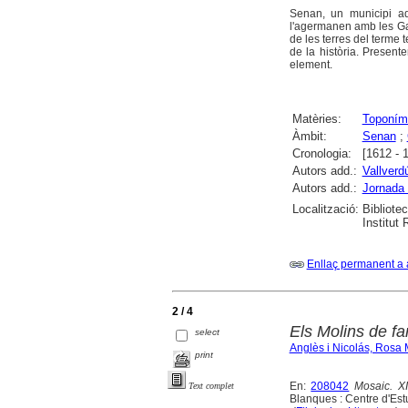
Senan, un municipi ad
l'agermanen amb les Gar
de les terres del terme t
de la història. Present
element.
Matèries:
Toponím
Àmbit:
Senan
;
Cronologia:
[1612 - 
Autors add.:
Vallverd
Autors add.:
Jornada 
Localització:
Bibliote
Institut
Enllaç permanent a 
2 / 4
Els Molins de fa
select
Anglès i Nicolás, Rosa 
print
En:
208042
Mosaic. X
Text complet
Blanques : Centre d'Est