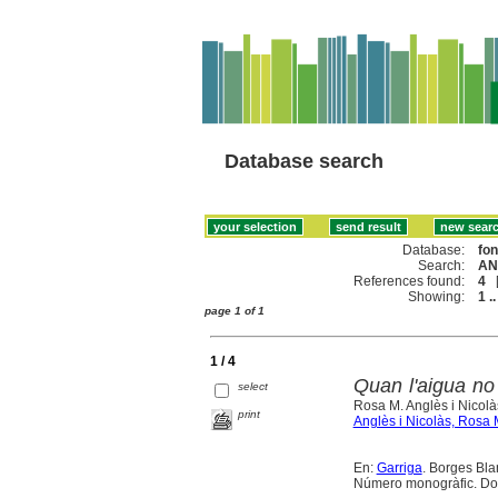
Database search
Database:
fo
Search:
AN
References found:
4
Showing:
1 ..
page 1 of 1
1 / 4
Quan l'aigua no
select
Rosa M. Anglès i Nicolàs
print
Anglès i Nicolàs, Rosa 
En:
Garriga
. Borges Blan
Número monogràfic. Doss