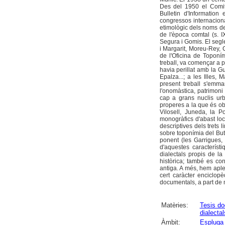
Des del 1950 el Comit
Bulletin d'Informatio
congressos internacion
etimològic dels noms d
de l'època comtal (s. I
Segura i Gomis. El segle
i Margarit, Moreu-Rey, 
de l'Oficina de Topon
treball, va començar a pu
havia perillat amb la Gu
Epalza...; a les Illes, 
present treball s'emm
l'onomàstica, patrimoni 
cap a grans nuclis urb
properes a la que és obj
Vilosell, Juneda, la P
monogràfics d'abast lo
descriptives dels trets l
sobre toponímia del Butl
ponent (les Garrigues, e
d'aquestes característ
dialectals propis de la
històrica; també es co
antiga. A més, hem aple
cert caràcter enciclopè
documentals, a part de ma
Matèries:
Tesis do
dialectal
Àmbit:
Espluga 