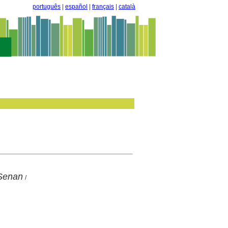
português
|
español
|
français
|
català
 Senan
/