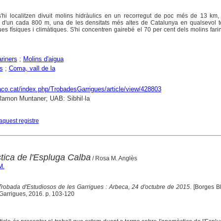
'hi localitzen divuit molins hidràulics en un recorregut de poc més de 13 km, 
 d'un cada 800 m, una de les densitats més altes de Catalunya en qualsevol ter
es físiques i climàtiques. S'hi concentren gairebé el 70 per cent dels molins fari
ariners
;
Molins d'aigua
s
;
Coma, vall de la
raco.cat/index.php/TrobadesGarrigues/article/view/428803
 Ramon Muntaner; UAB: Sibhil·la
aquest registre
tica de l'Espluga Calba
/ Rosa M. Anglès
M.
Trobada d'Estudiosos de les Garrigues : Arbeca, 24 d'octubre de 2015
. [Borges B
 Garrigues, 2016. p. 103-120