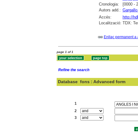
Cronologia:
[0000 - 
Autors add.:
Gargallo
Accés:
http://h
Localització:
TDX: Tes
Enllaç permanent a 
page 1 of 1
Refine the search
Database
fons : Advanced form
Search:
1
2
3