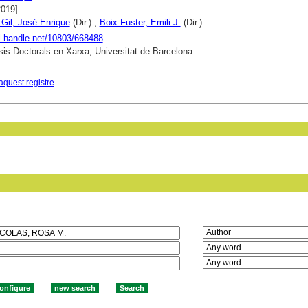
2019]
 Gil, José Enrique
(Dir.) ;
Boix Fuster, Emili J.
(Dir.)
dl.handle.net/10803/668488
is Doctorals en Xarxa; Universitat de Barcelona
aquest registre
in field: