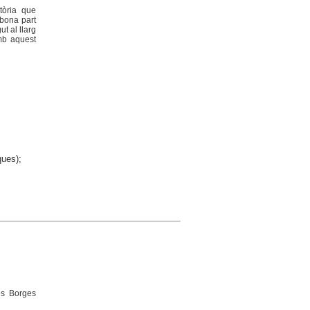
tòria que
 bona part
t al llarg
amb aquest
ques);
es Borges