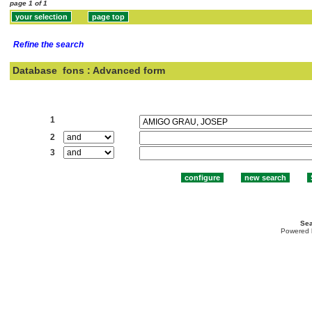
page 1 of 1
Refine the search
Database
fons : Advanced form
Search:
1
2
3
Sea
Powered