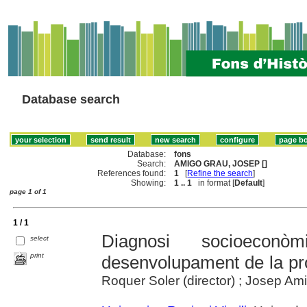
Database search
Database:
fons
Search:
AMIGO GRAU, JOSEP []
References found:
1
[
Refine the search
]
Showing:
1 .. 1
in format [
Default
]
page 1 of 1
1 / 1
Diagnosi socioeconò
select
print
desenvolupament de la pr
Roquer Soler (director) ; Josep Amig