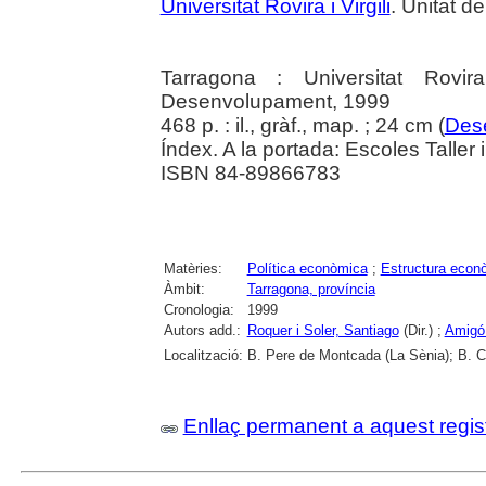
Universitat Rovira i Virgili
. Unitat 
Tarragona : Universitat Rovir
Desenvolupament, 1999
468 p. : il., gràf., map. ; 24 cm (
Dese
Índex. A la portada: Escoles Taller 
ISBN 84-89866783
Matèries:
Política econòmica
;
Estructura econ
Àmbit:
Tarragona, província
Cronologia:
1999
Autors add.:
Roquer i Soler, Santiago
(Dir.) ;
Amigó
Localització:
B. Pere de Montcada (La Sènia); B. C
Enllaç permanent a aquest regis