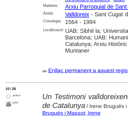
Documentació eclesiàstica
;
Notaris
Matèries:
Arxiu Parroquial de Sant
Àmbit:
Valldoreix
- Sant Cugat de
Cronologia:
1564 - 1994
Localització:
UAB: Sibhil·la; Universitat
Barcelona; UAB: Humanit
Catalunya; Arxiu Històri
Muntaner
Enllaç permanent a aquest regis
10 / 26
Un Testimoni valldoreixenc
select
print
de Catalunya
/ Irene Brugués 
Brugués i Massot, Irene