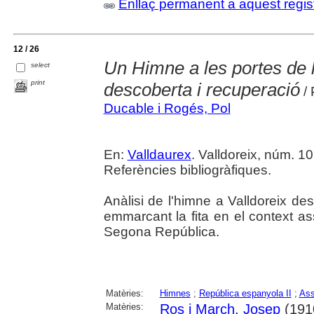
Enllaç permanent a aquest regis
12 / 26
Un Himne a les portes de l
select
print
descoberta i recuperació
/ 
Ducable i Rogés, Pol
En:
Valldaurex
. Valldoreix, núm. 10 
Referències bibliogràfiques.
Anàlisi de l'himne a Valldoreix des
emmarcant la fita en el context as
Segona República.
Matèries:
Himnes
;
República espanyola II
;
Ass
Matèries:
Ros i March, Josep
(191