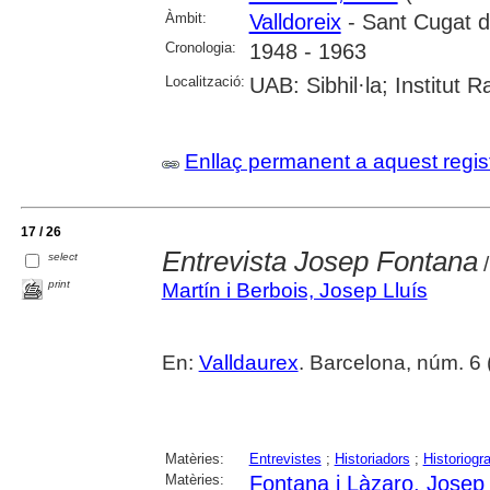
Àmbit:
Valldoreix
- Sant Cugat de
Cronologia:
1948 - 1963
Localització:
UAB: Sibhil·la; Institut
Enllaç permanent a aquest regis
17 / 26
Entrevista Josep Fontana
select
/
print
Martín i Berbois, Josep Lluís
En:
Valldaurex
. Barcelona, núm. 6 (2
Matèries:
Entrevistes
;
Historiadors
;
Historiogra
Matèries:
Fontana i Làzaro, Josep