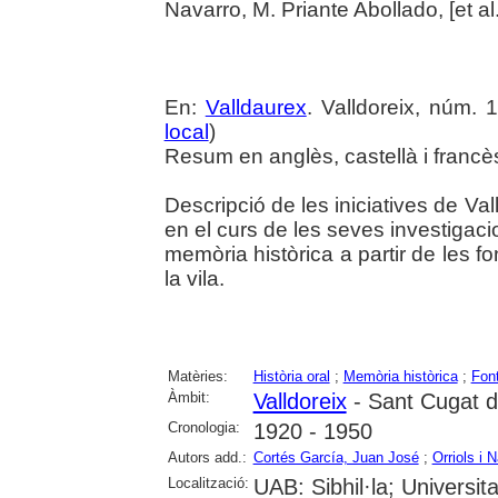
Navarro, M. Priante Abollado, [et al.
En:
Valldaurex
. Valldoreix, núm. 
local
)
Resum en anglès, castellà i francè
Descripció de les iniciatives de Va
en el curs de les seves investigaci
memòria històrica a partir de les f
la vila.
Matèries:
Història oral
;
Memòria històrica
;
Fon
Àmbit:
Valldoreix
- Sant Cugat de
Cronologia:
1920 - 1950
Autors add.:
Cortés García, Juan José
;
Orriols i 
Localització:
UAB: Sibhil·la; Universitat