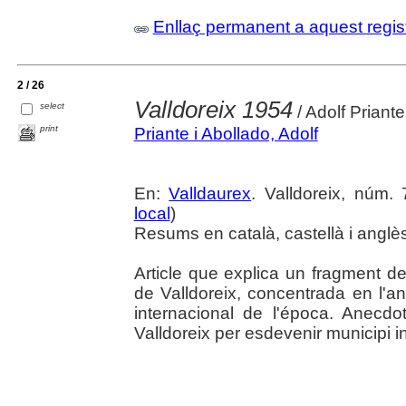
Enllaç permanent a aquest regis
2 / 26
Valldoreix 1954
select
/ Adolf Priante
print
Priante i Abollado, Adolf
En:
Valldaurex
. Valldoreix, núm.
local
)
Resums en català, castellà i anglè
Article que explica un fragment de 
de Valldoreix, concentrada en l'an
internacional de l'época. Anecdot
Valldoreix per esdevenir municipi 