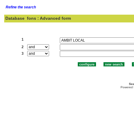
Refine the search
Database
fons : Advanced form
Search:
1
2
3
Sea
Powered