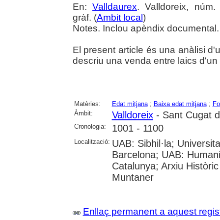
En:
Valldaurex
. Valldoreix, núm.
gràf. (
Ambit local
)
Notes. Inclou apèndix documental. 
El present article és una anàlisi d
descriu una venda entre laics d'un 
Matèries:
Edat mitjana
;
Baixa edat mitjana
;
Fo
Àmbit:
Valldoreix
- Sant Cugat de
Cronologia:
1001 - 1100
Localització:
UAB: Sibhil·la; Universitat
Barcelona; UAB: Humanit
Catalunya; Arxiu Històri
Muntaner
Enllaç permanent a aquest regis