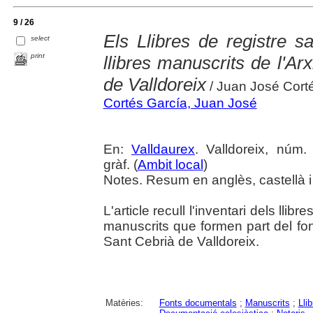
9 / 26
Els Llibres de registre sa
select
print
llibres manuscrits de l'Ar
de Valldoreix
/ Juan José Cort
Cortés García, Juan José
En:
Valldaurex
. Valldoreix, núm.
gràf. (
Ambit local
)
Notes. Resum en anglès, castellà i
L'article recull l'inventari dels llibr
manuscrits que formen part del fo
Sant Cebrià de Valldoreix.
Matèries:
Fonts documentals
;
Manuscrits
;
Lli