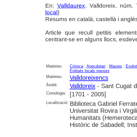
En:
Valldaurex
. Valldoreix, núm.
local
)
Resums en català, castellà i anglè
Article que recull petitis elemen
centrant-se en alguns llocs, esdev
Matèries:
Crònica
;
Anecdotari
;
Masies
;
Explo
Entitats locals menors
Matèries:
Valldoreixencs
Àmbit:
Valldoreix
- Sant Cugat de
Cronologia:
[1701 - 2005]
Localització:
Biblioteca Gabriel Ferrat
Universitat Rovira i Virgi
Humanitats (Hemeroteca)
Històric de Sabadell; In