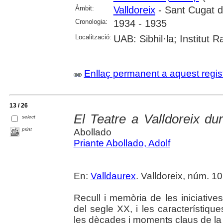
Àmbit:
Valldoreix
- Sant Cugat de
Cronologia:
1934 - 1935
Localització:
UAB: Sibhil·la; Institut
Enllaç permanent a aquest regis
13 / 26
El Teatre a Valldoreix du
select
print
Abollado
Priante Abollado, Adolf
En:
Valldaurex
. Valldoreix, núm. 10 
Recull i memòria de les iniciatives
del segle XX, i les característiques
les dècades i moments claus de la h