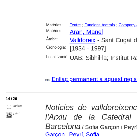
Matèries:
Teatre
;
Funcions teatrals
;
Companyie
Matèries:
Aran, Manel
Àmbit:
Valldoreix
- Sant Cugat de
Cronologia:
[1934 - 1997]
Localització:
UAB: Sibhil·la; Institut
Enllaç permanent a aquest regis
14 / 26
Notícies de valldoreixen
select
print
l'Arxiu de la Catedral
Barcelona
/ Sofia Garçon i Peyr
Garçon i Peyrí, Sofia