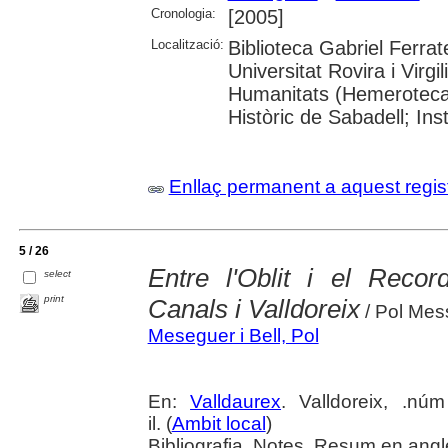
Cronologia:
[2005]
Localització:
Biblioteca Gabriel Ferrat
Universitat Rovira i Virgi
Humanitats (Hemeroteca)
Històric de Sabadell; In
Enllaç permanent a aquest regis
5 / 26
Entre l'Oblit i el Reco
select
print
Canals i Valldoreix
/ Pol Mess
Meseguer i Bell, Pol
En:
Valldaurex
. Valldoreix, .nú
il. (
Ambit local
)
Bibliografia. Notes. Resum en anglè