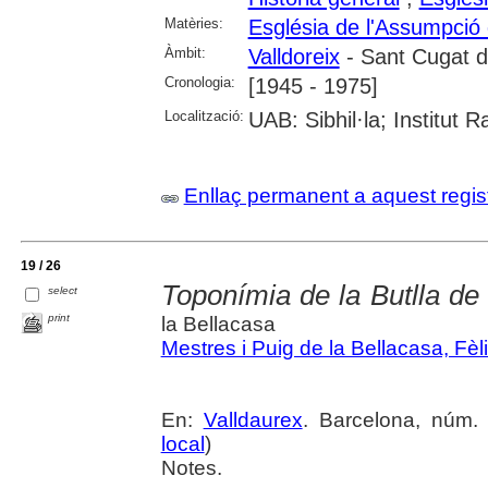
Matèries:
Església de l'Assumpció 
Àmbit:
Valldoreix
- Sant Cugat de
Cronologia:
[1945 - 1975]
Localització:
UAB: Sibhil·la; Institut
Enllaç permanent a aquest regis
19 / 26
Toponímia de la Butlla de S
select
print
la Bellacasa
Mestres i Puig de la Bellacasa, Fèl
En:
Valldaurex
. Barcelona, núm.
local
)
Notes.