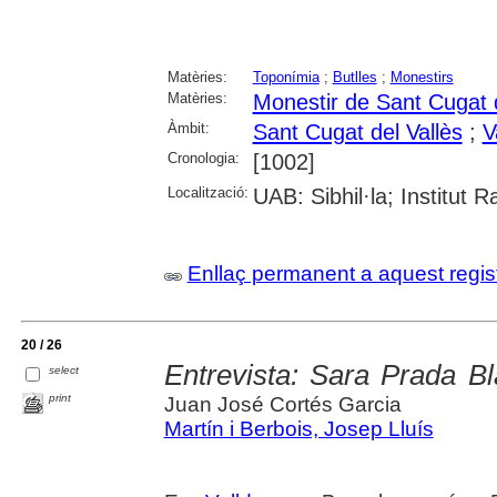
Matèries:
Toponímia
;
Butlles
;
Monestirs
Matèries:
Monestir de Sant Cugat d
Àmbit:
Sant Cugat del Vallès
;
V
Cronologia:
[1002]
Localització:
UAB: Sibhil·la; Institut
Enllaç permanent a aquest regis
20 / 26
Entrevista: Sara Prada B
select
print
Juan José Cortés Garcia
Martín i Berbois, Josep Lluís