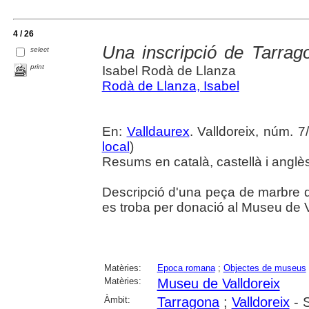
4 / 26
Una inscripció de Tarrag
select
print
Isabel Rodà de Llanza
Rodà de Llanza, Isabel
En:
Valldaurex
. Valldoreix, núm. 7/
local
)
Resums en català, castellà i anglè
Descripció d'una peça de marbre 
es troba per donació al Museu de V
Matèries:
Epoca romana
;
Objectes de museus
Matèries:
Museu de Valldoreix
Àmbit:
Tarragona
;
Valldoreix
- S