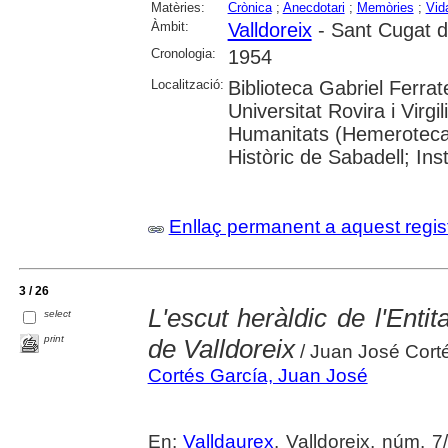
Matèries:
Crònica
;
Anecdotari
;
Memòries
;
Vid
Àmbit:
Valldoreix
- Sant Cugat de
Cronologia:
1954
Localització:
Biblioteca Gabriel Ferrat
Universitat Rovira i Virgi
Humanitats (Hemeroteca)
Històric de Sabadell; In
Enllaç permanent a aquest regis
3 / 26
L'escut heràldic de l'Enti
select
print
de Valldoreix
/ Juan José Cort
Cortés García, Juan José
En:
Valldaurex
. Valldoreix, núm. 7/