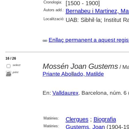
Cronologia:
[1500 - 1900]
Autors add.:
Bernabeu i Martinez, Ma
Localització:
UAB: Sibhil·la; Institut
Enllaç permanent a aquest regis
16 / 26
Mossén Joan Gustems
select
/ Ma
print
Priante Abollado, Matilde
En:
Valldaurex
. Barcelona, núm. 6 (2
Matèries:
Clergues
;
Biografia
Matèries:
Gustems, Joan
(1904-19