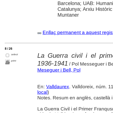
Barcelona; UAB: Humanit
Catalunya; Arxiu Històri
Muntaner
Enllaç permanent a aquest regis
8 / 26
La Guerra civil i el pri
select
print
1936-1941
/ Pol Messeguer i Be
Meseguer i Bell, Pol
En:
Valldaurex
. Valldoreix, núm. 11
local
)
Notes. Resum en anglès, castellà i
La Guerra Civil i el Primer Fran