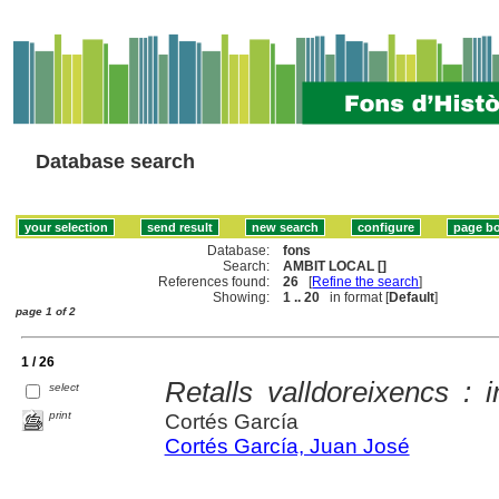
Database search
Database:
fons
Search:
AMBIT LOCAL []
References found:
26
[
Refine the search
]
Showing:
1 .. 20
in format [
Default
]
page 1 of 2
1 / 26
Retalls valldoreixencs : i
select
print
Cortés García
Cortés García, Juan José