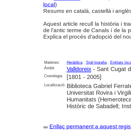
local
)
Resums en català, castellà i anglè
Aquest article recull la història i tr
de l'antic terme de Canals i de la 
Explica el procés d'adopció del nou 
Matèries:
Heràldica
;
Sigil·lografia
;
Entitats loc
Àmbit:
Valldoreix
- Sant Cugat de
Cronologia:
[1801 - 2005]
Localització:
Biblioteca Gabriel Ferrat
Universitat Rovira i Virgi
Humanitats (Hemeroteca)
Històric de Sabadell; In
Enllaç permanent a aquest regis