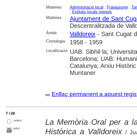
Matèries:
Administració local
;
Franquisme
;
Ta
;
Entitats locals menors
Matèries:
Ajuntament de Sant Cuga
Descentralitzada de Vall
Àmbit:
Valldoreix
- Sant Cugat de
Cronologia:
1958 - 1959
Localització:
UAB: Sibhil·la; Universitat
Barcelona; UAB: Humanit
Catalunya; Arxiu Històri
Muntaner
Enllaç permanent a aquest regis
7 / 26
La Memòria Oral per a l
select
print
Històrica a Valldoreix
/ Jua