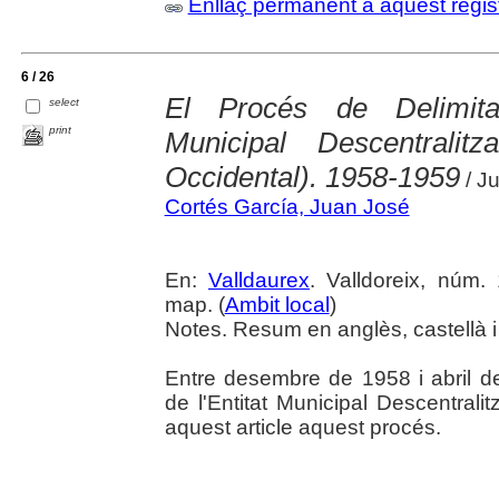
Enllaç permanent a aquest regis
6 / 26
El Procés de Delimitaci
select
print
Municipal Descentralit
Occidental). 1958-1959
/ J
Cortés García, Juan José
En:
Valldaurex
. Valldoreix, núm. 
map. (
Ambit local
)
Notes. Resum en anglès, castellà i
Entre desembre de 1958 i abril de 1
de l'Entitat Municipal Descentrali
aquest article aquest procés.