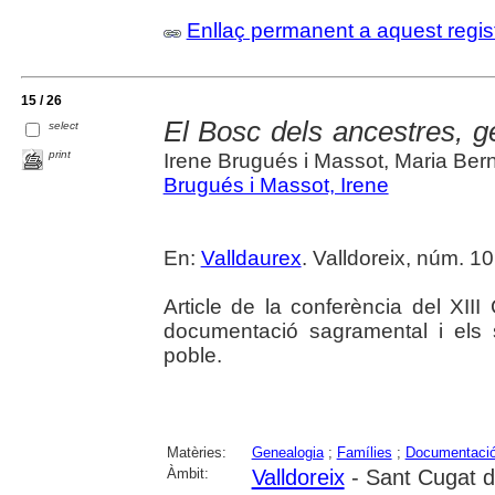
Enllaç permanent a aquest regis
15 / 26
El Bosc dels ancestres, g
select
print
Irene Brugués i Massot, Maria Ber
Brugués i Massot, Irene
En:
Valldaurex
. Valldoreix, núm. 10 
Article de la conferència del XIII
documentació sagramental i els
poble.
Matèries:
Genealogia
;
Famílies
;
Documentació 
Àmbit:
Valldoreix
- Sant Cugat de