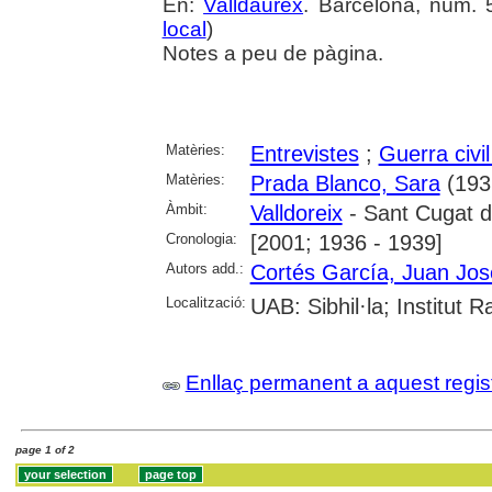
En:
Valldaurex
. Barcelona, núm. 5
local
)
Notes a peu de pàgina.
Matèries:
Entrevistes
;
Guerra civi
Matèries:
Prada Blanco, Sara
(1932
Àmbit:
Valldoreix
- Sant Cugat de
Cronologia:
[2001; 1936 - 1939]
Autors add.:
Cortés García, Juan Jos
Localització:
UAB: Sibhil·la; Institut
Enllaç permanent a aquest regis
page 1 of 2