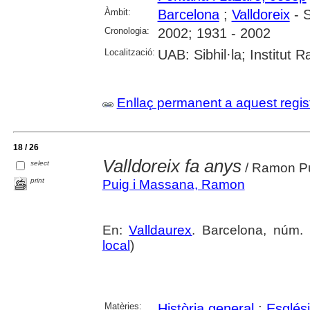
Àmbit:
Barcelona
;
Valldoreix
- S
Cronologia:
2002; 1931 - 2002
Localització:
UAB: Sibhil·la; Institut
Enllaç permanent a aquest regis
18 / 26
Valldoreix fa anys
select
/ Ramon Pu
print
Puig i Massana, Ramon
En:
Valldaurex
. Barcelona, núm.
local
)
Matèries:
Història general
;
Esglés