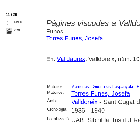
11 / 26
Pàgines viscudes a Valldo
select
print
Funes
Torres Funes, Josefa
En:
Valldaurex
. Valldoreix, núm. 10
Matèries:
Memòries
;
Guerra civil espanyola
;
P
Matèries:
Torres Funes, Josefa
Àmbit:
Valldoreix
- Sant Cugat de
Cronologia:
1936 - 1940
Localització:
UAB: Sibhil·la; Institut