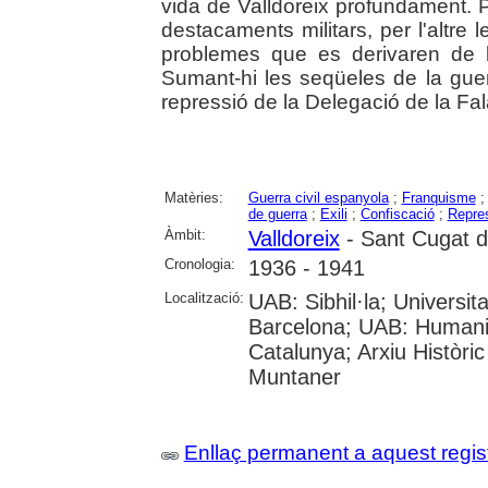
vida de Valldoreix profundament. Pe
destacaments militars, per l'altre 
problemes que es derivaren de l'
Sumant-hi les seqüeles de la guer
repressió de la Delegació de la Fala
Matèries:
Guerra civil espanyola
;
Franquisme
de guerra
;
Exili
;
Confiscació
;
Repres
Àmbit:
Valldoreix
- Sant Cugat de
Cronologia:
1936 - 1941
Localització:
UAB: Sibhil·la; Universitat
Barcelona; UAB: Humanit
Catalunya; Arxiu Històri
Muntaner
Enllaç permanent a aquest regis