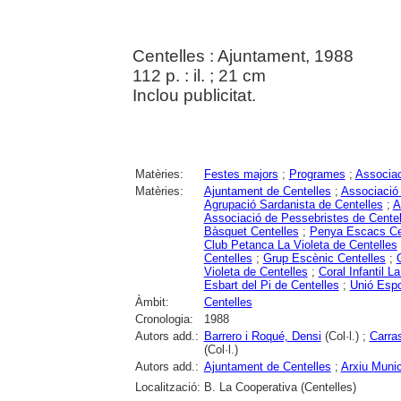
Centelles : Ajuntament, 1988
112 p. : il. ; 21 cm
Inclou publicitat.
Matèries:
Festes majors
;
Programes
;
Associa
Matèries:
Ajuntament de Centelles
;
Associació
Agrupació Sardanista de Centelles
;
A
Associació de Pessebristes de Centel
Bàsquet Centelles
;
Penya Escacs Ce
Club Petanca La Violeta de Centelles
Centelles
;
Grup Escènic Centelles
;
Violeta de Centelles
;
Coral Infantil L
Esbart del Pi de Centelles
;
Unió Espo
Àmbit:
Centelles
Cronologia:
1988
Autors add.:
Barrero i Roqué, Densi
(Col·l.) ;
Carras
(Col·l.)
Autors add.:
Ajuntament de Centelles
;
Arxiu Munic
Localització:
B. La Cooperativa (Centelles)