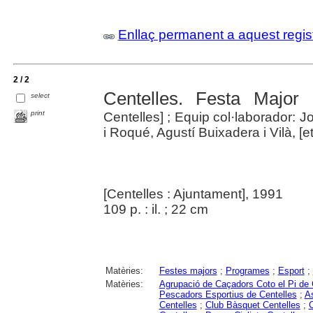
Enllaç permanent a aquest regis
2 / 2
Centelles. Festa Major 
select
print
Centelles] ; Equip col·laborador: 
i Roqué, Agustí Buixadera i Vilà, [et 
[Centelles : Ajuntament], 1991
109 p. : il. ; 22 cm
Matèries:
Festes majors
;
Programes
;
Esport
;
Matèries:
Agrupació de Caçadors Coto el Pi de 
Pescadors Esportius de Centelles
;
As
Centelles
;
Club Bàsquet Centelles
;
C