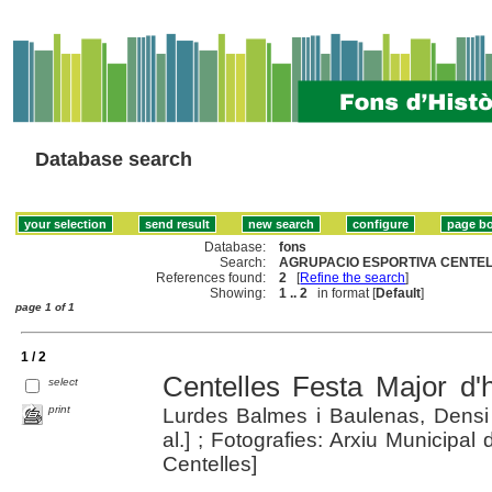
Database search
Database:
fons
Search:
AGRUPACIO ESPORTIVA CENTELL
References found:
2
[
Refine the search
]
Showing:
1 .. 2
in format [
Default
]
page 1 of 1
1 / 2
Centelles Festa Major d'
select
print
Lurdes Balmes i Baulenas, Densi 
al.] ; Fotografies: Arxiu Municipal
Centelles]