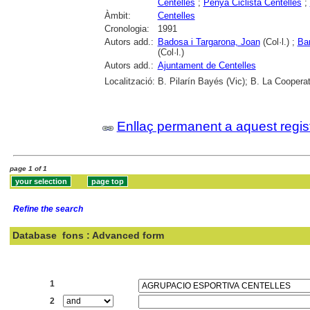
Centelles
;
Penya Ciclista Centelles
;
Àmbit:
Centelles
Cronologia:
1991
Autors add.:
Badosa i Targarona, Joan
(Col·l.) ;
Bar
(Col·l.)
Autors add.:
Ajuntament de Centelles
Localització:
B. Pilarín Bayés (Vic); B. La Cooperat
Enllaç permanent a aquest regis
page 1 of 1
Refine the search
Database
fons : Advanced form
Search:
1
2