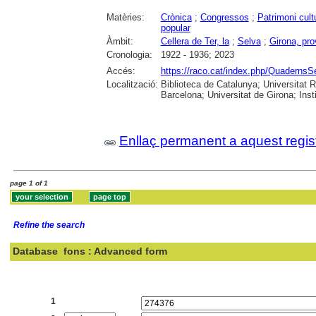
Matèries:
Crònica
;
Congressos
;
Patrimoni cult
popular
Àmbit:
Cellera de Ter, la
;
Selva
;
Girona, pro
Cronologia:
1922 - 1936; 2023
Accés:
https://raco.cat/index.php/QuadernsS
Localització:
Biblioteca de Catalunya; Universitat R
Barcelona; Universitat de Girona; Ins
Enllaç permanent a aquest regis
page 1 of 1
Refine the search
Database
fons : Advanced form
Search:
1