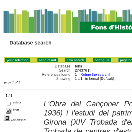
Database search
Database:
fons
Search:
274376 []
References found:
1
[
Refine the search
]
Showing:
1 .. 1
in format [
Default
]
page 1 of 1
1 / 1
L'Obra del Cançoner Po
select
print
1936) i l'estudi del patr
Girona (XIV Trobada d'en
Text complet
Trobada de centres d'estu