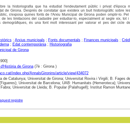
bre la historiografia que ha estudiat l'endeutament públic i privat d'època 
at de Girona. Després de constatar que existeix un buit historiogràfic sobre le
públic, s'exposa quines fonts de l'Arxiu Municipal de Girona poden omplir-lo. Pel
ix de les limitacions del cadastre per estudiar-lo, especialment al segle xix, tot
 demogràfiques, és una font molt interessant per valorar el pes del cicle d
istòrics
;
Arxius municipals
;
Fonts documentals
;
Finances municipals
;
Crèd
derna
;
Edat contemporània
;
Historiografia
nicipal de Girona
1900]
d'Història de Girona
(7è : Girona )
raco.cat/index.php/AnnalsGironins/article/view/434072
ca de Catalunya; Universitat de Girona; Universitat Rovira i Virgili; B. Fages d
(Figueres); Universitat de Barcelona; UAB: Humanitats (Hemeroteca); Univers
abra; Universitat de Lleida; B. Popular (Palafrugell); Institut Ramon Muntane
aquest registre