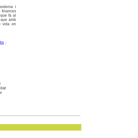
moderna i
s finances
 que fa al
 i que amb
e vida en
its
;
e
itat
r