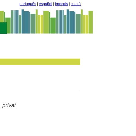
português
|
español
|
français
|
català
 privat