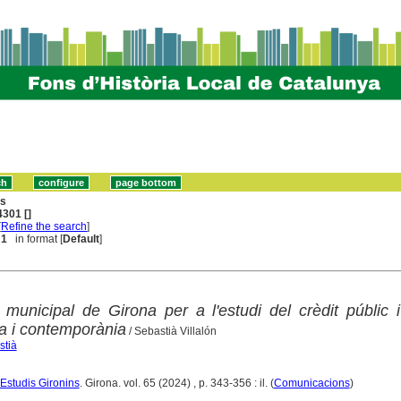
ns
301 []
[
Refine the search
]
 1
in format [
Default
]
 municipal de Girona per a l'estudi del crèdit públic i
a i contemporània
/ Sebastià Villalón
stià
d'Estudis Gironins
. Girona. vol. 65 (2024) , p. 343-356 : il. (
Comunicacions
)