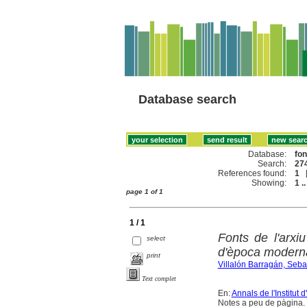
Database search
Database:
fo
Search:
274
References found:
1
Showing:
1 ..
page 1 of 1
1 / 1
Fonts de l'arxiu
select
d'època modern
print
Villalón Barragán, Seba
Text complet
En:
Annals de l'Institut 
Notes a peu de pàgina.