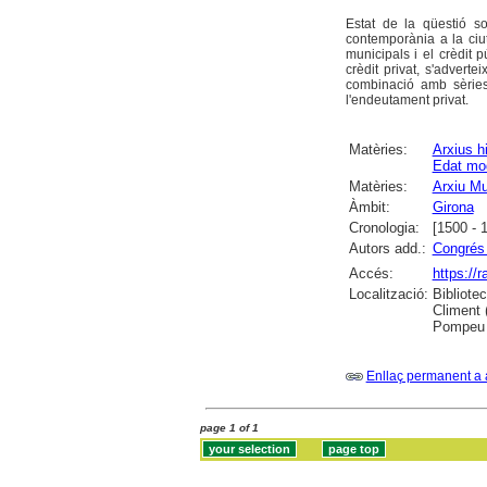
Estat de la qüestió so
contemporània a la ciut
municipals i el crèdit 
crèdit privat, s'adverte
combinació amb sèries
l'endeutament privat.
Matèries:
Arxius h
Edat mo
Matèries:
Arxiu Mu
Àmbit:
Girona
Cronologia:
[1500 - 
Autors add.:
Congrés 
Accés:
https://
Localització:
Bibliote
Climent 
Pompeu F
Enllaç permanent a 
page 1 of 1