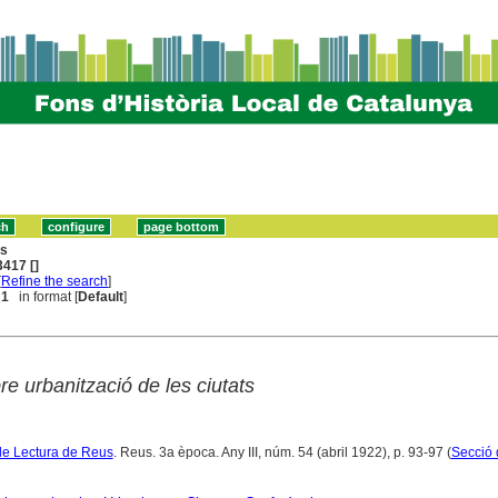
ns
417 []
[
Refine the search
]
 1
in format [
Default
]
e urbanització de les ciutats
de Lectura de Reus
. Reus. 3a època. Any III, núm. 54 (abril 1922), p. 93-97 (
Secció d