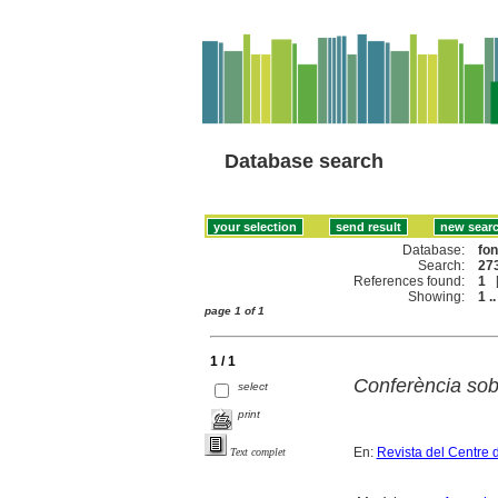
Database search
Database:
fo
Search:
273
References found:
1
Showing:
1 ..
page 1 of 1
1 / 1
Conferència sobr
select
print
En:
Revista del Centre 
Text complet