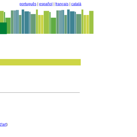
português
|
español
|
français
|
català
'art
)