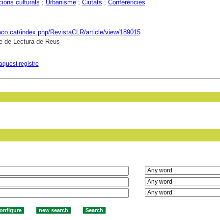
ions culturals
;
Urbanisme
;
Ciutats
;
Conferències
raco.cat/index.php/RevistaCLR/article/view/189015
e de Lectura de Reus
aquest registre
in field: