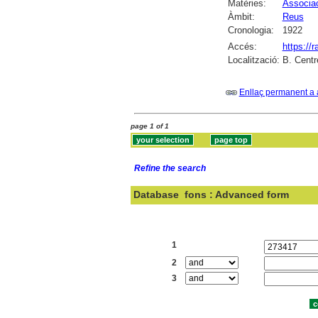
Matèries:
Associac
Àmbit:
Reus
Cronologia:
1922
Accés:
https://
Localització:
B. Centr
Enllaç permanent a 
page 1 of 1
Refine the search
Database
fons : Advanced form
Search:
1
2
3