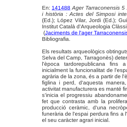
En:
141488
Ager Tarraconensis 5 :
i història : Actes del Simposi int
(Ed.); López Vilar, Jordi (Ed.); Gu
Institut Català d'Arqueologia Clàss
(
Jaciments de l'ager Tarraconensis 
Bibliografia.
Els resultats arqueològics obtingut
Selva del Camp, Tarragonès) dete
l'època tardorepublicana fins 
inicialment la funcionalitat de l'e
agrària de la zona, és a partir de l'
figlina i perd, d'aquesta manera,
activitat manufacturera es manté fins
s'inicia el progressiu abandonamen
fet que contrasta amb la prolifer
producció ceràmic, d'una necròpol
funerària de l'espai perdura fins a 
el seu caràcter agrari inicial.