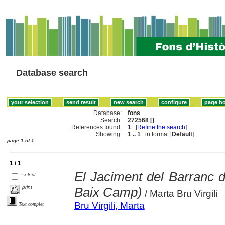
Database search
Database:
fons
Search:
272568 []
References found:
1
[
Refine the search
]
Showing:
1 .. 1
in format [
Default
]
page 1 of 1
1 / 1
El Jaciment del Barranc 
select
print
Baix Camp)
/ Marta Bru Virgili
Bru Virgili, Marta
Text complet