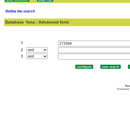
Refine the search
Database
fons : Advanced form
Search:
1
2
3
Sea
Powered