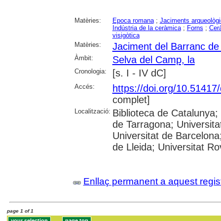
Matèries:
Epoca romana
;
Jaciments arqueològ
Indústria de la ceràmica
;
Forns
;
Cer
visigòtica
Matèries:
Jaciment del Barranc de
Àmbit:
Selva del Camp, la
Cronologia:
[s. I - IV dC]
Accés:
https://doi.org/10.5141
complet]
Localització:
Biblioteca de Catalunya
de Tarragona; Universit
Universitat de Barcelona;
de Lleida; Universitat Rovi
Enllaç permanent a aquest regis
page 1 of 1