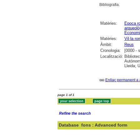
Bibliografia.
Matèries:
Epoca r
arqueolò
Econom
Matèries:
Vil·la r
Àmbit:
Reus
Cronologia:
[0000 - 
Localització:
Bibliote
Autònoma
Lleida; U
Enllaç permanent a 
page 1 of 1
Refine the search
Database
fons : Advanced form