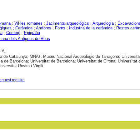
omana
;
Vil·les romanes
;
Jaciments arqueològics
;
Arqueologia
;
Excavacion
giques
;
Ceràmica
;
Amfores
;
Forns
;
Indústria de la ceràmica
;
Restes cerà
ia
;
Comerç
;
Epigrafia
omana dels Antigons de Reus
s.V]
ca de Catalunya; MNAT: Museu Nacional Arqueològic de Tarragona; Universita
 de Barcelona; Universitat de Barcelona; Universitat de Girona; Universitat 
niversitat Rovira i Virgili
aquest registre