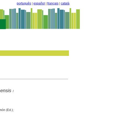
português
|
español
|
français
|
català
nensis
/
món (Ed.);