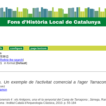
ns
538 []
[
Refine the search
]
 1
in format [
Default
]
 Un exemple de l'activitat comercial a l'ager Tarraco
guez
Ramon
onensis 4 : els Antigons, una vil·la senyorial del Camp de Tarragona
; Járrega, Ra
ona : Institut Català d'Arqueologia Clàssica, 2010. p. 55-184