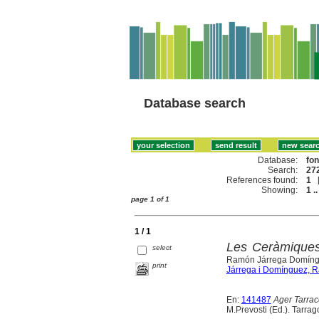
Database search
Database:
fo
Search:
272
References found:
1
Showing:
1 ..
page 1 of 1
1 / 1
Les Ceràmiques.
select
Ramón Járrega Domín
print
Járrega i Domínguez, 
En:
141487
Ager Tarrac
M.Prevosti (Ed.). Tarrag