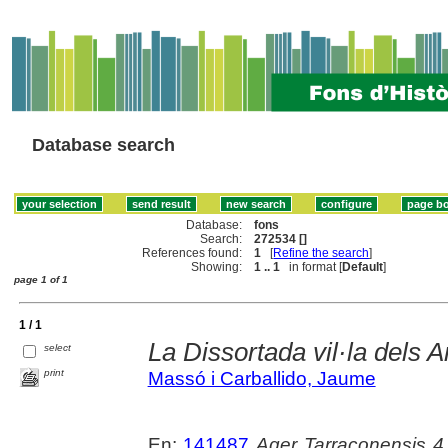
Database search
Database:
fons
Search:
272534 []
References found:
1
[
Refine the search
]
Showing:
1 .. 1
in format [
Default
]
page 1 of 1
1 / 1
La Dissortada vil·la dels A
select
print
Massó i Carballido, Jaume
En:
141487
Ager Tarraconensis 4 :