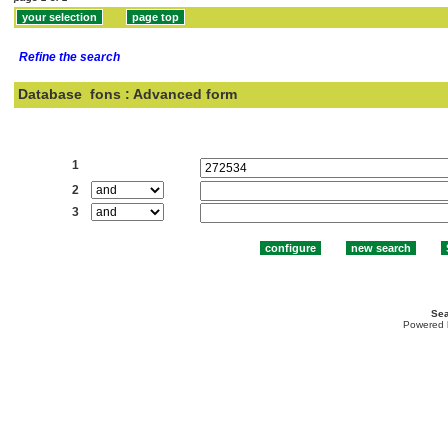
Refine the search
Database
fons : Advanced form
Search:
1
2
3
Sea
Powered