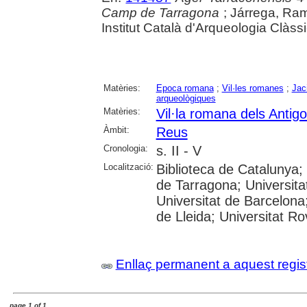
Camp de Tarragona
; Járrega, Ram
Institut Català d'Arqueologia Clàss
Matèries:
Epoca romana
;
Vil·les romanes
;
Jac
arqueològiques
Matèries:
Vil·la romana dels Antig
Àmbit:
Reus
Cronologia:
s. II - V
Localització:
Biblioteca de Catalunya
de Tarragona; Universit
Universitat de Barcelona;
de Lleida; Universitat Rovi
Enllaç permanent a aquest regis
page 1 of 1