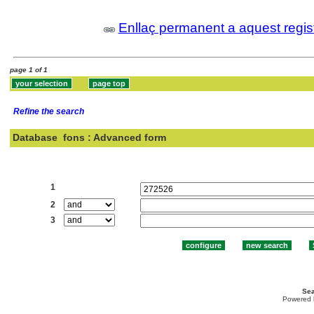
Enllaç permanent a aquest regis
page 1 of 1
Refine the search
Database
fons : Advanced form
Search:
1
2
3
Sea
Powered