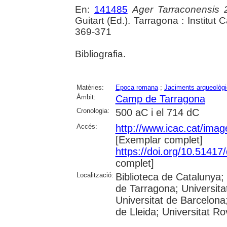
En:
141485
Ager Tarraconensis 
Guitart (Ed.). Tarragona : Institut
369-371
Bibliografia.
Matèries:
Epoca romana
;
Jaciments arqueològ
Àmbit:
Camp de Tarragona
Cronologia:
500 aC i el 714 dC
Accés:
http://www.icac.cat/image
[Exemplar complet]
https://doi.org/10.5141
complet]
Localització:
Biblioteca de Catalunya
de Tarragona; Universit
Universitat de Barcelona;
de Lleida; Universitat Rovi