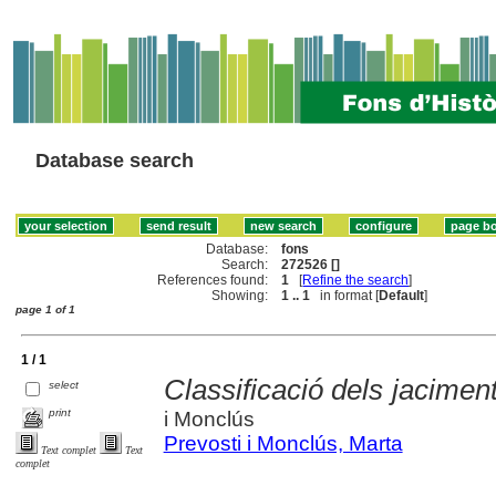
Database search
Database:
fons
Search:
272526 []
References found:
1
[
Refine the search
]
Showing:
1 .. 1
in format [
Default
]
page 1 of 1
1 / 1
Classificació dels jacimen
select
print
i Monclús
Prevosti i Monclús, Marta
Text complet
Text
complet