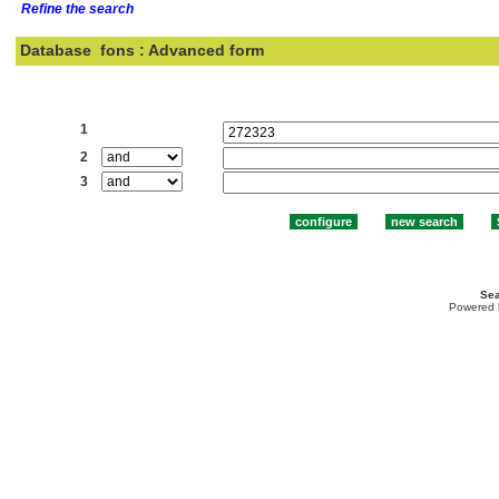
Refine the search
Database
fons : Advanced form
Search:
1
2
3
Sea
Powered