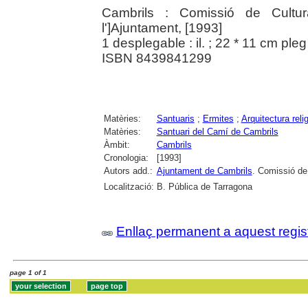
Cambrils : Comissió de Cultur
l']Ajuntament, [1993]
1 desplegable : il. ; 22 * 11 cm pleg
ISBN 8439841299
Matèries:
Santuaris
;
Ermites
;
Arquitectura reli
Matèries:
Santuari del Camí de Cambrils
Àmbit:
Cambrils
Cronologia:
[1993]
Autors add.:
Ajuntament de Cambrils
. Comissió de
Localització:
B. Pública de Tarragona
Enllaç permanent a aquest regis
page 1 of 1