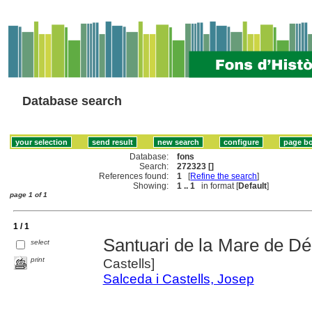
Database search
Database:
fons
Search:
272323 []
References found:
1
[
Refine the search
]
Showing:
1 .. 1
in format [
Default
]
page 1 of 1
1 / 1
Santuari de la Mare de D
select
print
Castells]
Salceda i Castells, Josep