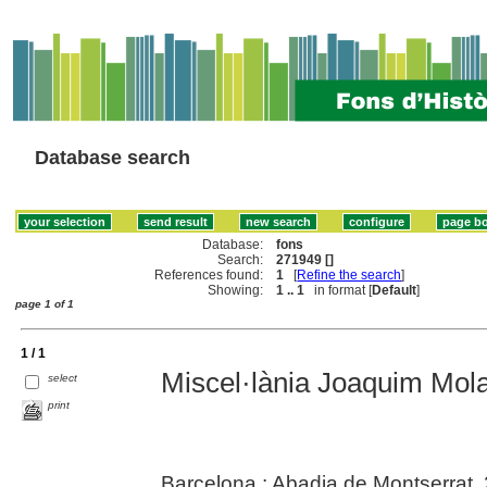
Database search
Database:
fons
Search:
271949 []
References found:
1
[
Refine the search
]
Showing:
1 .. 1
in format [
Default
]
page 1 of 1
1 / 1
Miscel·lània Joaquim Mol
select
print
Barcelona : Abadia de Montserrat,