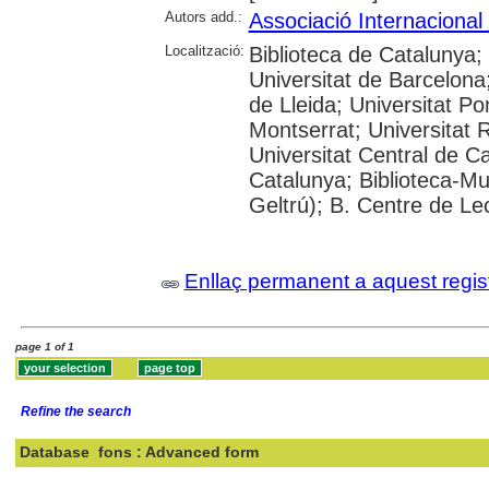
Autors add.:
Associació Internacional
Localització:
Biblioteca de Catalunya;
Universitat de Barcelona;
de Lleida; Universitat P
Montserrat; Universitat Ro
Universitat Central de C
Catalunya; Biblioteca-Mu
Geltrú); B. Centre de L
Enllaç permanent a aquest regis
page 1 of 1
Refine the search
Database
fons : Advanced form