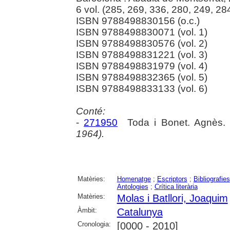
6 vol. (285, 269, 336, 280, 249, 284
ISBN 9788498830156 (o.c.)
ISBN 9788498830071 (vol. 1)
ISBN 9788498830576 (vol. 2)
ISBN 9788498831221 (vol. 3)
ISBN 9788498831979 (vol. 4)
ISBN 9788498832365 (vol. 5)
ISBN 9788498833133 (vol. 6)
Conté:
-
271950
Toda i Bonet. Agnès
1964).
Matèries:
Homenatge
;
Escriptors
;
Bibliografies
Antologies
;
Crítica literària
Matèries:
Molas i Batllori, Joaquim
Àmbit:
Catalunya
Cronologia:
[0000 - 2010]