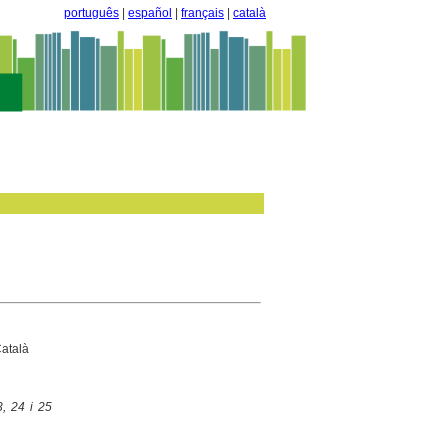
português
|
español
|
français
|
català
atalà
, 24 i 25