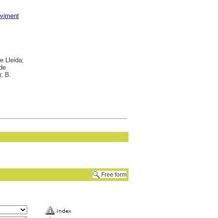
viment
e Lleida;
 de
; B.
Free form