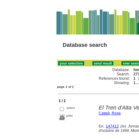
Database search
Database:
fo
Search:
271
References found:
1
Showing:
1 ..
page 1 of 1
1 / 1
El Tren d'Alta V
select
Català, Rosa
print
En:
147412
2es Jornad
d'octubre de 1998
. Mon