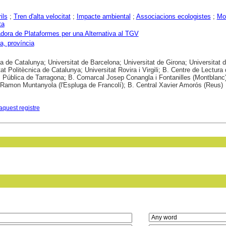
ils
;
Tren d'alta velocitat
;
Impacte ambiental
;
Associacions ecologistes
;
Mo
ta
dora de Plataformes per una Alternativa al TGV
a, província
ca de Catalunya; Universitat de Barcelona; Universitat de Girona; Universitat d
tat Politècnica de Catalunya; Universitat Rovira i Virgili; B. Centre de Lectura
 Pública de Tarragona; B. Comarcal Josep Conangla i Fontanilles (Montblanc)
amon Muntanyola (l'Espluga de Francolí); B. Central Xavier Amorós (Reus)
aquest registre
in field: