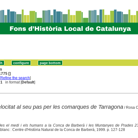
ns
775 []
[
Refine the search
]
 1
in format [
Default
]
elocitat al seu pas per les comarques de Tarragona
/ Rosa C
es el medi i els humans a la Conca de Barberà i les Muntanyes de Prades 23
tblanc : Centre d'Història Natural de la Conca de Barberà, 1999. p. 127-128