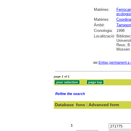
Matèries:
Ferrocarr
ecologis
Matèries:
Coordina
Àmbit:
Tarragon
Cronologia:
1998
Localització:
Bibliote
Universi
Reus; B.
Mossèn R
Enllaç permanent a 
page 1 of 1
Refine the search
Database
fons : Advanced form
Search:
1