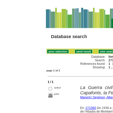
Database search
Database:
fo
Search:
271
References found:
1
Showing:
1 ..
page 1 of 1
1 / 1
La Guerra civi
select
Capafonts, la F
print
Manent i Segimon, Alber
En:
271060
De 1936 a 1
de l'Abadia de Montserr