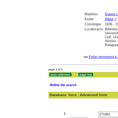
Matèries:
Guerra c
Àmbit:
Albiol, l'
Cronologia:
1936 - 1
Localització:
Bibliote
Universi
Llull; Un
Històric
Balaguer
Enllaç permanent a 
page 1 of 1
Refine the search
Database
fons : Advanced form
Search:
1