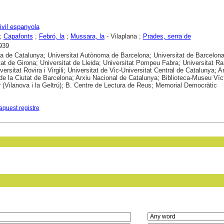
ivil espanyola
;
Capafonts
;
Febró, la
;
Mussara, la
- Vilaplana ;
Prades, serra de
939
ca de Catalunya; Universitat Autònoma de Barcelona; Universitat de Barcelona
tat de Girona; Universitat de Lleida; Universitat Pompeu Fabra; Universitat 
iversitat Rovira i Virgili; Universitat de Vic-Universitat Central de Catalunya; A
 de la Ciutat de Barcelona; Arxiu Nacional de Catalunya; Biblioteca-Museu Víc
 (Vilanova i la Geltrú); B. Centre de Lectura de Reus; Memorial Democràtic
aquest registre
in field: