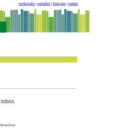
português
|
español
|
français
|
català
lbiol,
blicacions