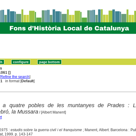
ns
061 []
[
Refine the search
]
 1
in format [
Default
]
l a quatre pobles de les muntanyes de Prades : L'A
ebró, la Mussara
/ [Albert Manent]
t
975 : estudis sobre la guerra civil i el franquisme
; Manent, Albert. Barcelona : Pu
at, 1999. p. 143-147