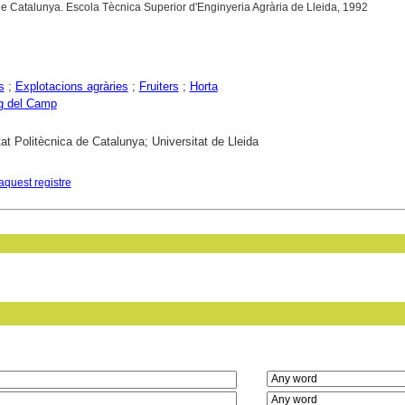
 de Catalunya. Escola Tècnica Superior d'Enginyeria Agrària de Lleida, 1992
s
;
Explotacions agràries
;
Fruiters
;
Horta
g del Camp
tat Politècnica de Catalunya; Universitat de Lleida
aquest registre
in field: