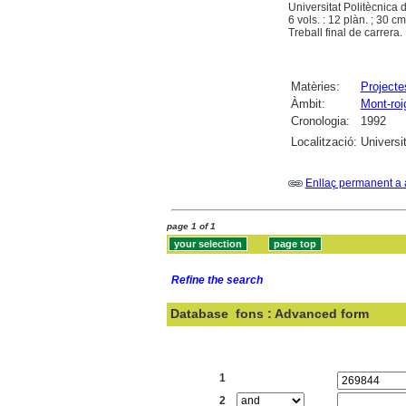
Universitat Politècnica
6 vols. : 12 plàn. ; 30 cm
Treball final de carrera.
Matèries:
Projecte
Àmbit:
Mont-roi
Cronologia:
1992
Localització:
Universi
Enllaç permanent a 
page 1 of 1
Refine the search
Database
fons : Advanced form
Search:
1
2