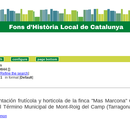
ns
844 []
[
Refine the search
]
 1
in format [
Default
]
ntación frutícola y horticola de la finca "Mas Marcona"
l Término Municipal de Mont-Roig del Camp (Tarragon
Ramon