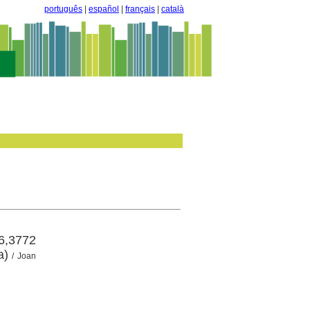
português
|
español
|
français
|
català
 6,3772
a)
/ Joan