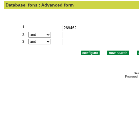
Database
fons : Advanced form
Search:
1
2
3
Sea
Powered