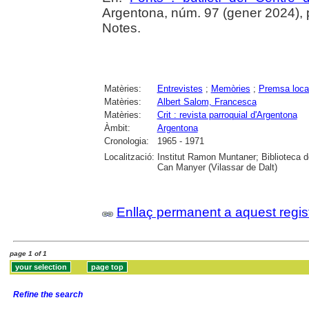
Argentona, núm. 97 (gener 2024), p. 
Notes.
Matèries:
Entrevistes
;
Memòries
;
Premsa loca
Matèries:
Albert Salom, Francesca
Matèries:
Crit : revista parroquial d'Argentona
Àmbit:
Argentona
Cronologia:
1965 - 1971
Localització:
Institut Ramon Muntaner; Biblioteca 
Can Manyer (Vilassar de Dalt)
Enllaç permanent a aquest regis
page 1 of 1
Refine the search