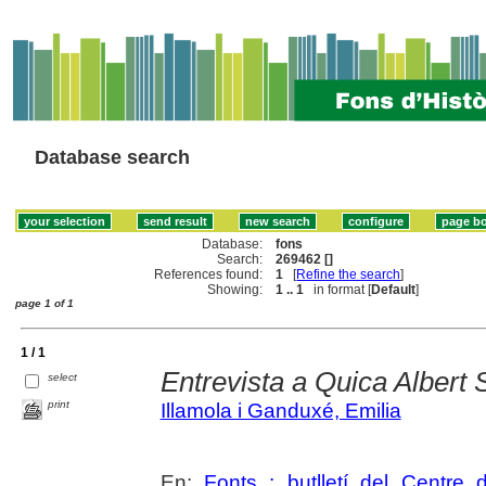
Database search
Database:
fons
Search:
269462 []
References found:
1
[
Refine the search
]
Showing:
1 .. 1
in format [
Default
]
page 1 of 1
1 / 1
Entrevista a Quica Albert
select
print
Illamola i Ganduxé, Emilia
En:
Fonts : butlletí del Centre 