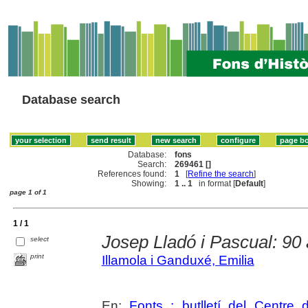
Database search
Database:
fons
Search:
269461 []
References found:
1
[
Refine the search
]
Showing:
1 .. 1
in format [
Default
]
page 1 of 1
1 / 1
Josep Lladó i Pascual: 90
select
print
Illamola i Ganduxé, Emilia
En:
Fonts : butlletí del Centre 