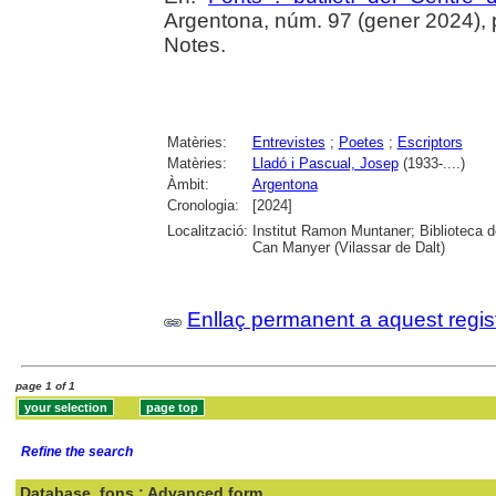
Argentona, núm. 97 (gener 2024), p.
Notes.
Matèries:
Entrevistes
;
Poetes
;
Escriptors
Matèries:
Lladó i Pascual, Josep
(1933-....)
Àmbit:
Argentona
Cronologia:
[2024]
Localització:
Institut Ramon Muntaner; Biblioteca 
Can Manyer (Vilassar de Dalt)
Enllaç permanent a aquest regis
page 1 of 1
Refine the search
Database
fons : Advanced form