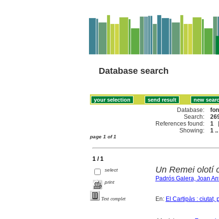
Database search
Database:
fo
Search:
269
References found:
1
Showing:
1 ..
page 1 of 1
1 / 1
Un Remei olotí c
select
Padrós Galera, Joan An
print
En:
El Cartipàs : ciutat
Text complet