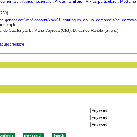
ocumentals
;
Arxius nacionals
;
Arxius familiars
;
Arxius particulars
;
Medicina 
1750]
xac.gencat.cat/web/.content/xac/01_continguts_arxius_comarcals/ac_garrotxa
r complet]
ca de Catalunya; B. Marià Vayreda (Olot); B. Carles Rahola (Girona)
aquest registre
in field: