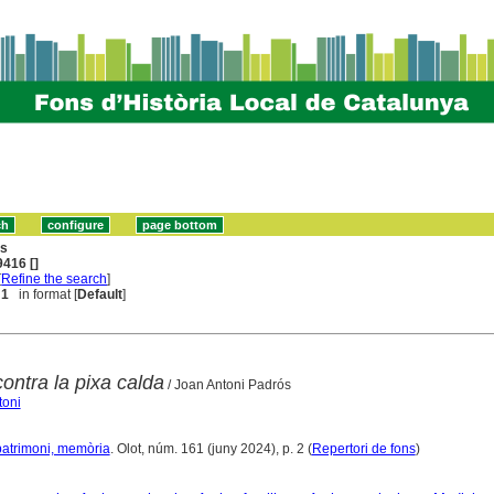
ns
416 []
[
Refine the search
]
 1
in format [
Default
]
ontra la pixa calda
/ Joan Antoni Padrós
toni
, patrimoni, memòria
. Olot, núm. 161 (juny 2024), p. 2 (
Repertori de fons
)