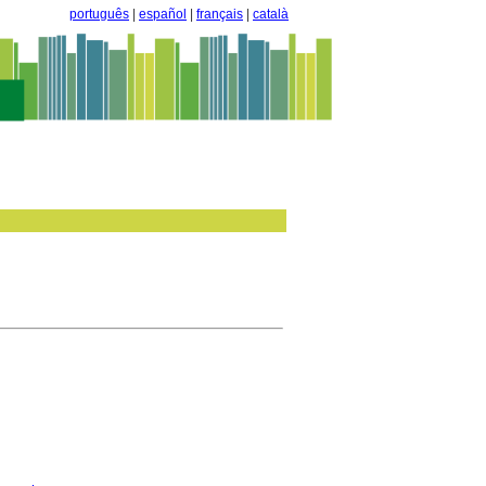
português
|
español
|
français
|
català