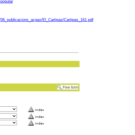
popular
/06_publicacions_acgax/El_Cartipas/Cartipas_161.pdf
Free form