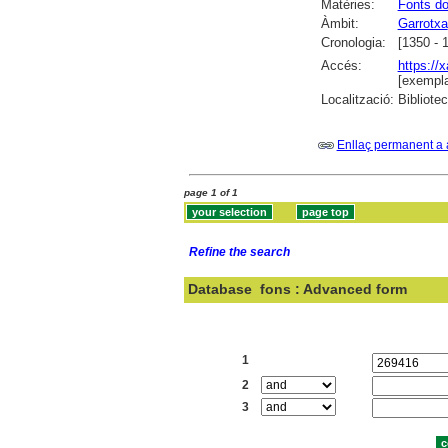
Matèries:
Fonts d
Àmbit:
Garrotxa
Cronologia:
[1350 - 
Accés:
https://
[exempla
Localització:
Bibliote
Enllaç permanent a 
page 1 of 1
Refine the search
Database
fons : Advanced form
Search:
1
2
3