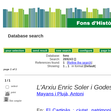
Database search
Database:
fons
Search:
269243 []
References found:
1
[
Refine the search
]
Showing:
1 .. 1
in format [
Default
]
page 1 of 1
1 / 1
L'Arxiu Enric Soler i Gode
select
print
Mayans i Plujà, Antoni
Text complet
En:
El Cartipàs : ciutat, patrimo