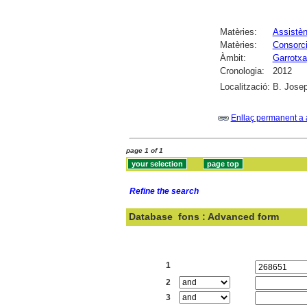
Matèries:
Assistèn
Matèries:
Consorci
Àmbit:
Garrotxa
Cronologia:
2012
Localització:
B. Josep
Enllaç permanent a 
page 1 of 1
Refine the search
Database
fons : Advanced form
Search:
1
2
3