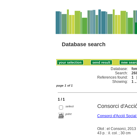
Database search
Database:
fo
Search:
268
References found:
1
Showing:
1 ..
page 1 of 1
1 / 1
Consorci d'Acci
select
print
Consorci d'Acció Social
Olot : el Consorci, 2013
43 p. : il. col. ; 30 cm