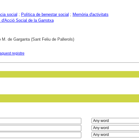
cia social
;
Política de benestar social
;
Memòria d'activitats
 d'Acció Social de la Garrotxa
 M. de Garganta (Sant Feliu de Pallerols)
aquest registre
in field: