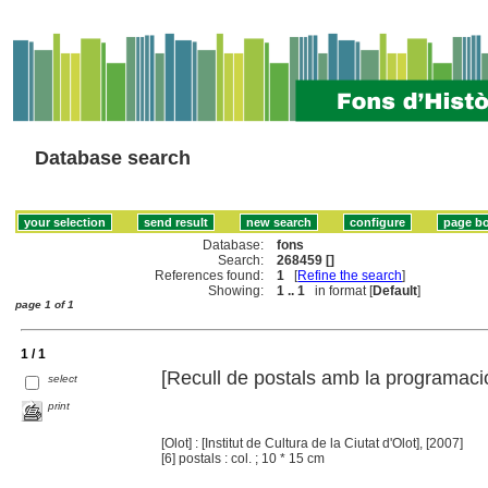
Database search
Database:
fons
Search:
268459 []
References found:
1
[
Refine the search
]
Showing:
1 .. 1
in format [
Default
]
page 1 of 1
1 / 1
[Recull de postals amb la programació 
select
print
[Olot] : [Institut de Cultura de la Ciutat d'Olot], [2007]
[6] postals : col. ; 10 * 15 cm