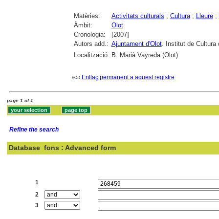
Matèries:
Activitats culturals
;
Cultura
;
Lleure
;
Àmbit:
Olot
Cronologia:
[2007]
Autors add.:
Ajuntament d'Olot
. Institut de Cultura 
Localització:
B. Marià Vayreda (Olot)
Enllaç permanent a aquest registre
page 1 of 1
Refine the search
Database
fons : Advanced form
Search:
1
2
3