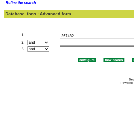
Refine the search
Database
fons : Advanced form
Search:
1
2
3
Sea
Powered