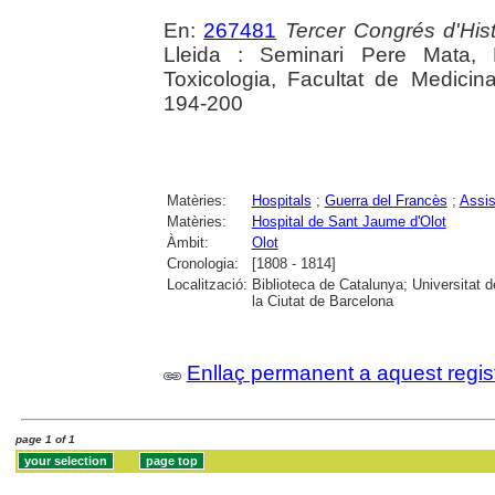
En:
267481
Tercer Congrés d'Hist
Lleida : Seminari Pere Mata,
Toxicologia, Facultat de Medicin
194-200
Matèries:
Hospitals
;
Guerra del Francès
;
Assis
Matèries:
Hospital de Sant Jaume d'Olot
Àmbit:
Olot
Cronologia:
[1808 - 1814]
Localització:
Biblioteca de Catalunya; Universitat d
la Ciutat de Barcelona
Enllaç permanent a aquest regis
page 1 of 1