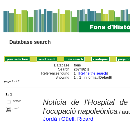
Database search
Database:
fons
Search:
267482 []
References found:
1
[
Refine the search
]
Showing:
1 .. 1
in format [
Default
]
page 1 of 1
1 / 1
Notícia de l'Hospital d
select
print
l'ocupació napoleònica
/ aut
Jordà i Güell, Ricard