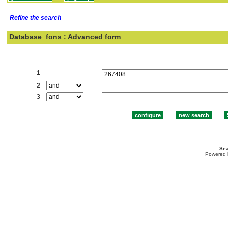
Refine the search
Database
fons : Advanced form
Search:
1
2
3
Sea
Powered