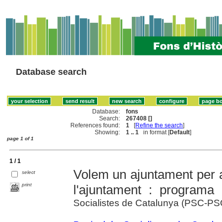
Database search
Database:
fons
Search:
267408 []
References found:
1
[
Refine the search
]
Showing:
1 .. 1
in format [
Default
]
page 1 of 1
1 / 1
Volem un ajuntament per a
select
print
l'ajuntament : programa 
Socialistes de Catalunya (PSC-P