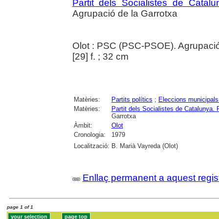
Partit dels Socialistes de Ca
Agrupació de la Garrotxa
Olot : PSC (PSC-PSOE). Agrupació
[29] f. ; 32 cm
Matèries:
Partits polítics
;
Eleccions municipals
Matèries:
Partit dels Socialistes de Catalun
Garrotxa
Àmbit:
Olot
Cronologia:
1979
Localització:
B. Marià Vayreda (Olot)
Enllaç permanent a aquest regis
page 1 of 1