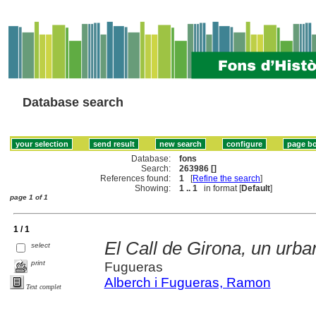
Database search
Database:
fons
Search:
263986 []
References found:
1
[
Refine the search
]
Showing:
1 .. 1
in format [
Default
]
page 1 of 1
1 / 1
El Call de Girona, un urb
select
print
Fugueras
Alberch i Fugueras, Ramon
Text complet