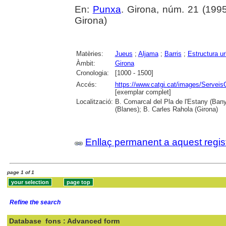
En:
Punxa
. Girona, núm. 21 (1995) 
Girona)
Matèries:
Jueus
;
Aljama
;
Barris
;
Estructura u
Àmbit:
Girona
Cronologia:
[1000 - 1500]
Accés:
https://www.catgi.cat/images/Servei
[exemplar complet]
Localització:
B. Comarcal del Pla de l'Estany (Ban
(Blanes); B. Carles Rahola (Girona)
Enllaç permanent a aquest regis
page 1 of 1
Refine the search
Database
fons : Advanced form