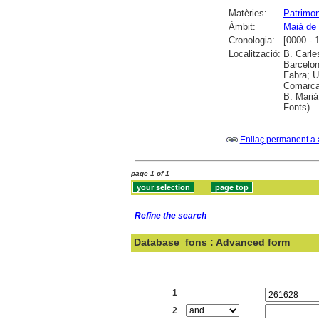
Matèries:
Patrimoni
Àmbit:
Maià de
Cronologia:
[0000 - 
Localització:
B. Carle
Barcelon
Fabra; U
Comarcal
B. Marià
Fonts)
Enllaç permanent a 
page 1 of 1
Refine the search
Database
fons : Advanced form
Search:
1
2