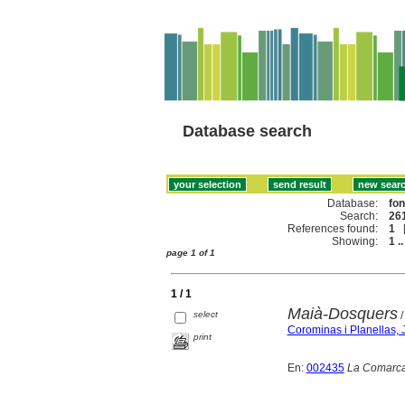
Database search
Database:
fo
Search:
261
References found:
1
Showing:
1 ..
page 1 of 1
1 / 1
Maià-Dosquers
select
/
Corominas i Planellas, 
print
En:
002435
La Comarca