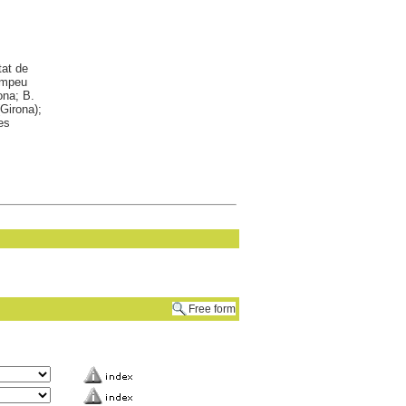
tat de
Pompeu
ona; B.
Girona);
es
Free form