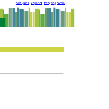
português
|
español
|
français
|
català