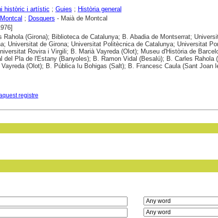
 històric i artístic
;
Guies
;
Història general
 Montcal
;
Dosquers
- Maià de Montcal
1976]
s Rahola (Girona); Biblioteca de Catalunya; B. Abadia de Montserrat; Universi
a; Universitat de Girona; Universitat Politècnica de Catalunya; Universitat 
niversitat Rovira i Virgili; B. Marià Vayreda (Olot); Museu d'Història de Barcel
 del Pla de l'Estany (Banyoles); B. Ramon Vidal (Besalú); B. Carles Rahola (
 Vayreda (Olot); B. Pública Iu Bohigas (Salt); B. Francesc Caula (Sant Joan l
aquest registre
in field: