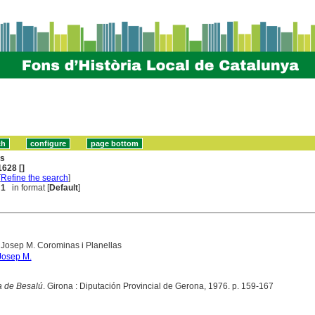
ns
628 []
[
Refine the search
]
 1
in format [
Default
]
 Josep M. Corominas i Planellas
Josep M.
 de Besalú
. Girona : Diputación Provincial de Gerona, 1976. p. 159-167