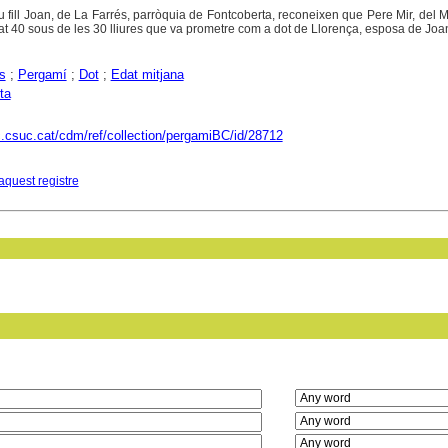
u fill Joan, de La Farrés, parròquia de Fontcoberta, reconeixen que Pere Mir, del 
at 40 sous de les 30 lliures que va prometre com a dot de Llorença, esposa de Joa
s
;
Pergamí
;
Dot
;
Edat mitjana
ta
c.csuc.cat/cdm/ref/collection/pergamiBC/id/28712
aquest registre
in field: