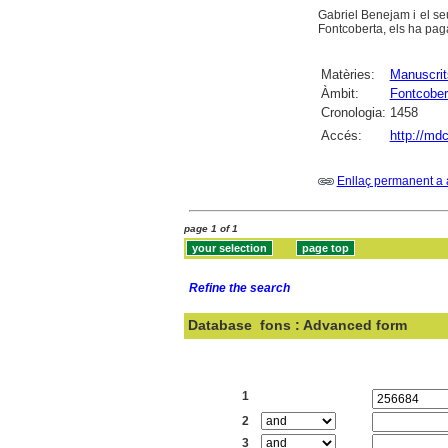
Gabriel Benejam i el se
Fontcoberta, els ha pag
Matèries:
Manuscrit
Àmbit:
Fontcober
Cronologia:
1458
Accés:
http://md
Enllaç permanent a 
page 1 of 1
Refine the search
Database
fons : Advanced form
Search:
1
2
3