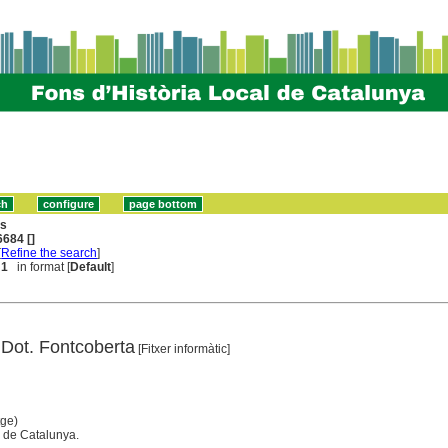
ns
684 []
[
Refine the search
]
 1
in format [
Default
]
 Dot. Fontcoberta
[Fitxer informàtic]
tge)
ca de Catalunya.