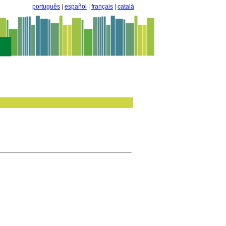
português
|
español
|
français
|
català