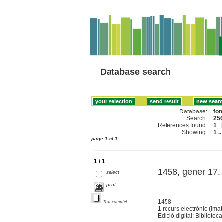
Database search
Database:
fo
Search:
256
References found:
1
Showing:
1 ..
page 1 of 1
1 / 1
1458, gener 17.
select
print
1458
Text complet
1 recurs electrònic (ima
Edició digital: Bibliote