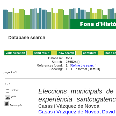
Database search
Database:
fons
Search:
256524 []
References found:
1
[
Refine the search
]
Showing:
1 .. 1
in format [
Default
]
page 1 of 1
1 / 1
Eleccions municipals de
select
print
experiència santcugaten
Casas i Vázquez de Novoa
Text complet
Casas i Vázquez de Novoa, David