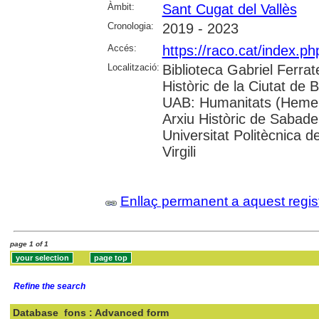
Àmbit:
Sant Cugat del Vallès
Cronologia:
2019 - 2023
Accés:
https://raco.cat/index.
Localització:
Biblioteca Gabriel Ferrat
Històric de la Ciutat de 
UAB: Humanitats (Hemero
Arxiu Històric de Sabade
Universitat Politècnica d
Virgili
Enllaç permanent a aquest regis
page 1 of 1
Refine the search
Database
fons : Advanced form