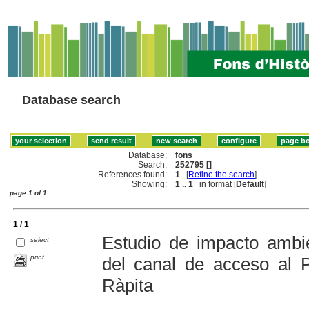
Database search
Database:
fons
Search:
252795 []
References found:
1
[
Refine the search
]
Showing:
1 .. 1
in format [
Default
]
page 1 of 1
1 / 1
Estudio de impacto ambi
select
print
del canal de acceso al 
Ràpita