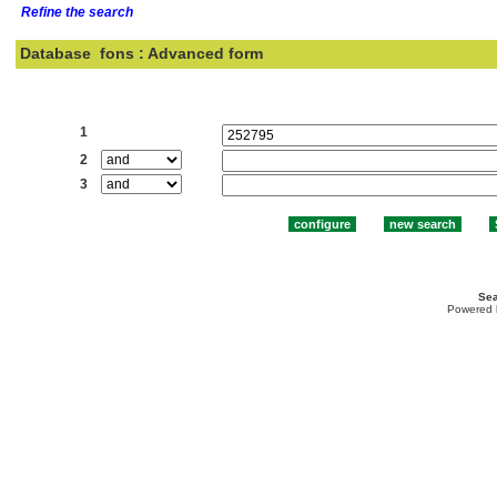
Refine the search
Database
fons : Advanced form
Search:
1
2
3
Sea
Powered