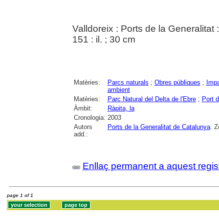
Valldoreix : Ports de la Generalita
151 : il. ; 30 cm
Matèries:
Parcs naturals
;
Obres públiques
;
Impa
ambient
Matèries:
Parc Natural del Delta de l'Ebre
;
Port d
Àmbit:
Ràpita, la
Cronologia:
2003
Autors
Ports de la Generalitat de Catalunya
. Z
add.:
Enllaç permanent a aquest regis
page 1 of 1