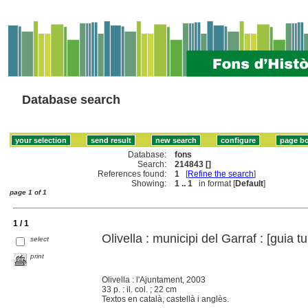
Database search
Database:
fons
Search:
214843 []
References found:
1
[
Refine the search
]
Showing:
1 .. 1
in format [
Default
]
page 1 of 1
1 / 1
Olivella : municipi del Garraf : [guia tu
select
print
Olivella : l'Ajuntament, 2003
33 p. : il. col. ; 22 cm
Textos en català, castellà i anglès.