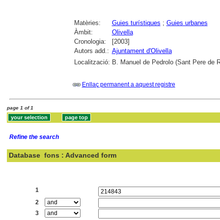
Matèries:
Guies turístiques
;
Guies urbanes
Àmbit:
Olivella
Cronologia:
[2003]
Autors add.:
Ajuntament d'Olivella
Localització:
B. Manuel de Pedrolo (Sant Pere de Ri
Enllaç permanent a aquest registre
page 1 of 1
Refine the search
Database
fons : Advanced form
Search:
1
2
3