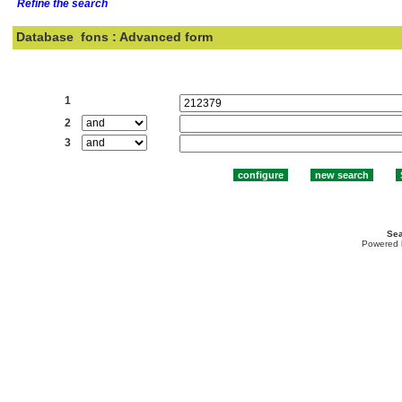
Refine the search
Database
fons : Advanced form
Search:
1
2
3
Sea
Powered