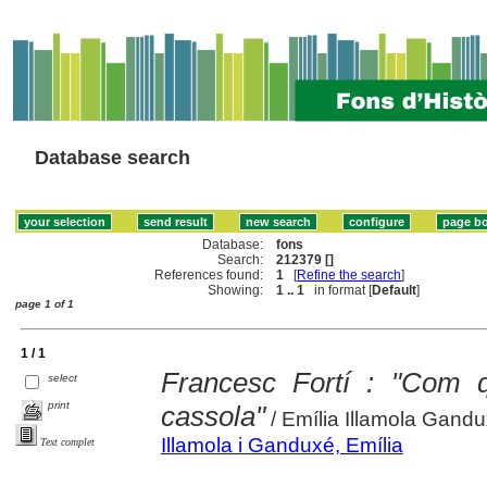
Database search
Database:
fons
Search:
212379 []
References found:
1
[
Refine the search
]
Showing:
1 .. 1
in format [
Default
]
page 1 of 1
1 / 1
Francesc Fortí : "Com q
select
print
cassola"
/ Emília Illamola Gandux
Illamola i Ganduxé, Emília
Text complet