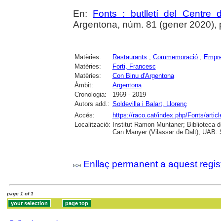
En:
Fonts : butlletí del Centre 
Argentona, núm. 81 (gener 2020), p. 
Matèries:
Restaurants
;
Commemoració
;
Empre
Matèries:
Forti, Francesc
Matèries:
Con Binu d'Argentona
Àmbit:
Argentona
Cronologia:
1969 - 2019
Autors add.:
Soldevilla i Balart, Llorenç
Accés:
https://raco.cat/index.php/Fonts/artic
Localització:
Institut Ramon Muntaner; Biblioteca 
Can Manyer (Vilassar de Dalt); UAB: S
Enllaç permanent a aquest regis
page 1 of 1