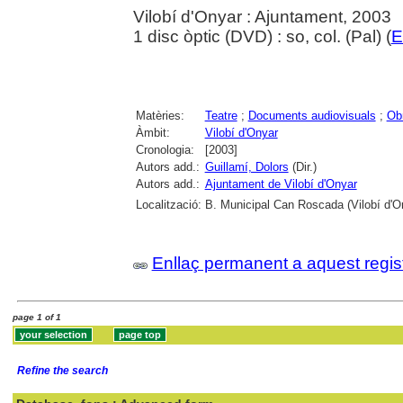
Vilobí d'Onyar : Ajuntament, 2003
1 disc òptic (DVD) : so, col. (Pal) (
E
Matèries:
Teatre
;
Documents audiovisuals
;
Obr
Àmbit:
Vilobí d'Onyar
Cronologia:
[2003]
Autors add.:
Guillamí, Dolors
(Dir.)
Autors add.:
Ajuntament de Vilobí d'Onyar
Localització:
B. Municipal Can Roscada (Vilobí d'O
Enllaç permanent a aquest regis
page 1 of 1
Refine the search