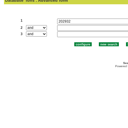
Database
fons : Advanced form
Search:
1
2
3
Sea
Powered