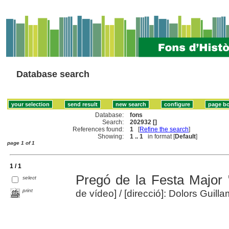
Database search
Database:
fons
Search:
202932 []
References found:
1
[
Refine the search
]
Showing:
1 .. 1
in format [
Default
]
page 1 of 1
1 / 1
Pregó de la Festa Major "
select
print
de vídeo]
/ [direcció]: Dolors Guilla