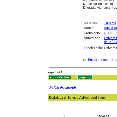
equipaments i serveis. C
Municipal en Turisme. 
Daurada. Ajuntament de l
Matèries:
Turisme
Àmbit:
Vilella Al
Cronologia:
[1999]
Autors add.:
Universit
de la Vil
Localització:
Universit
Enllaç permanent a 
page 1 of 1
Refine the search
Database
fons : Advanced form
Search:
1