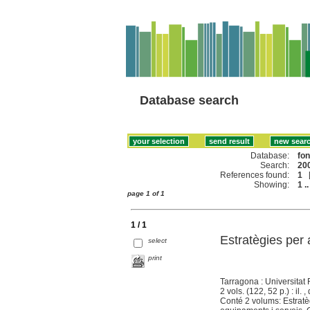
Database search
Database:
fo
Search:
200
References found:
1
Showing:
1 ..
page 1 of 1
1 / 1
Estratègies per 
select
print
Tarragona : Universitat 
2 vols. (122, 52 p.) : il. 
Conté 2 volums: Estratèg