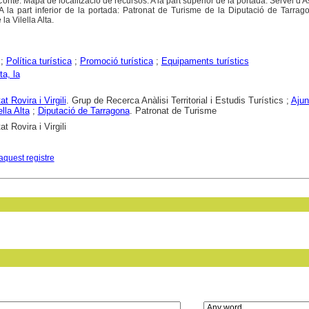
onté: Mapa de localització de recursos. A la part superior de la portada: Servei d'A
A la part inferior de la portada: Patronat de Turisme de la Diputació de Tarra
a Vilella Alta.
;
Política turística
;
Promoció turística
;
Equipaments turístics
ta, la
at Rovira i Virgili
. Grup de Recerca Anàlisi Territorial i Estudis Turístics ;
Ajun
ella Alta
;
Diputació de Tarragona
. Patronat de Turisme
at Rovira i Virgili
aquest registre
in field: