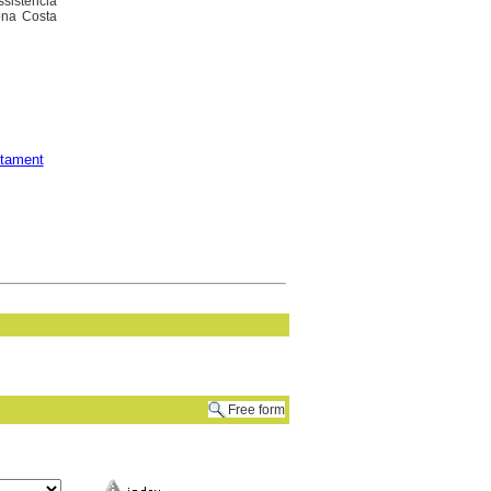
ssistència
gona Costa
tament
Free form