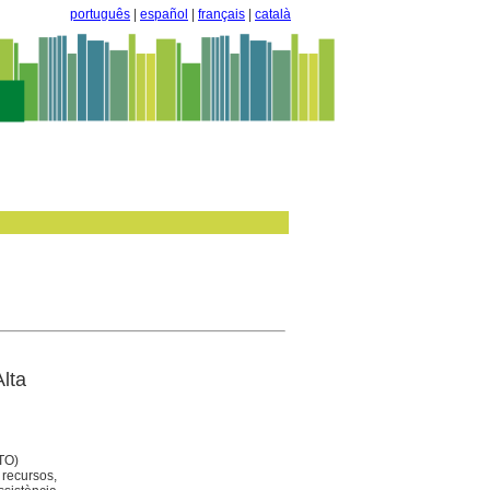
português
|
español
|
français
|
català
Alta
UTO)
 recursos,