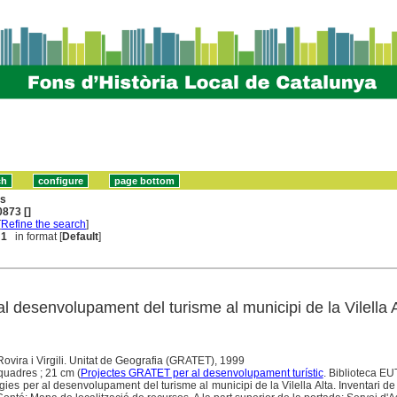
ns
873 []
[
Refine the search
]
 1
in format [
Default
]
al desenvolupament del turisme al municipi de la Vilella 
Rovira i Virgili. Unitat de Geografia (GRATET), 1999
, quadres ; 21 cm (
Projectes GRATET per al desenvolupament turístic
. Biblioteca E
ies per al desenvolupament del turisme al municipi de la Vilella Alta. Inventari de