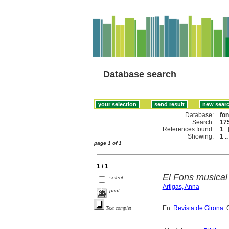
Database search
Database:
fo
Search:
175
References found:
1
Showing:
1 ..
page 1 of 1
1 / 1
El Fons musical
select
Artigas, Anna
print
En:
Revista de Girona
. 
Text complet