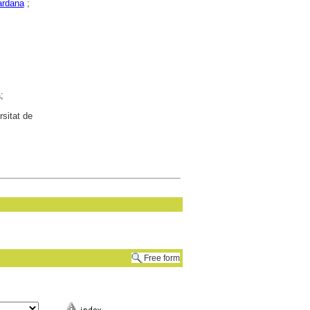
ardana
;
;
rsitat de
Free form