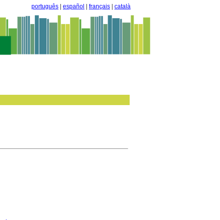
português
|
español
|
français
|
català