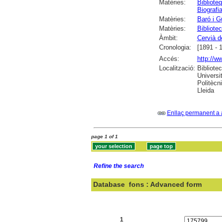
Matèries:
Bibliote
Biografi
Matèries:
Baró i G
Matèries:
Bibliote
Àmbit:
Cervià d
Cronologia:
[1891 - 
Accés:
http://w
Localització:
Bibliote
Universi
Politècn
Lleida
Enllaç permanent a 
page 1 of 1
Refine the search
Database
fons : Advanced form
Search:
1