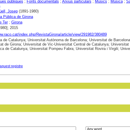
ques públiques
;
Fonts documentals
;
Arxius particulars
;
Músics
;
Música
;
S
a
üell, Josep
(1891-1980)
ca Pública de Girona
e Ter
;
Girona
1980]; 2015
ww.raco.cat/index.php/RevistaGirona/article/view/291982/380489
ca de Catalunya; Universitat Autònoma de Barcelona; Universitat de Barcelona
tat de Girona; Universitat de Vic-Universitat Central de Catalunya; Universitat
ica de Catalunya; Universitat Pompeu Fabra; Universitat Rovira i Virgili; Unive
aquest registre
in field: