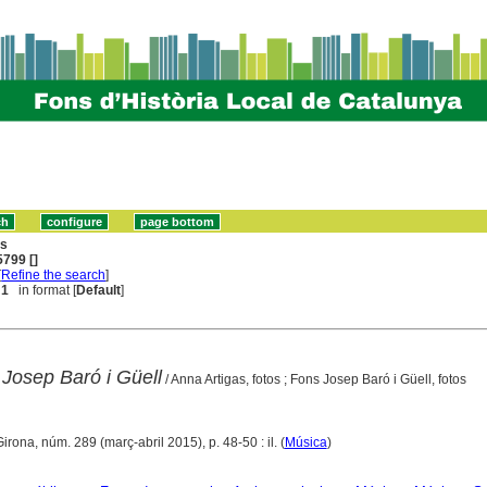
ns
799 []
[
Refine the search
]
 1
in format [
Default
]
 Josep Baró i Güell
/ Anna Artigas, fotos ; Fons Josep Baró i Güell, fotos
Girona, núm. 289 (març-abril 2015), p. 48-50 : il. (
Música
)