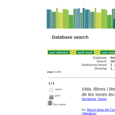
Database search
Database:
fo
Search:
164
References found:
1
Showing:
1 ..
page 1 of 1
1 / 1
Vida, llibres i l
select
de les seves lec
print
Serrahima, Xavier
Text complet
En:
Miscel·lània del Ce
i literatura
)