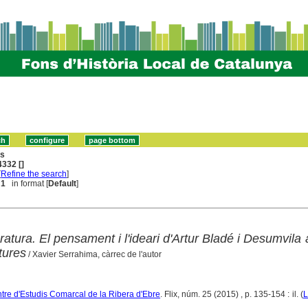
ns
332 []
[
Refine the search
]
 1
in format [
Default
]
iteratura. El pensament i l'ideari d'Artur Bladé i Desumvila 
tures
/ Xavier Serrahima, càrrec de l'autor
ntre d'Estudis Comarcal de la Ribera d'Ebre
. Flix, núm. 25 (2015) , p. 135-154 : il. (
L