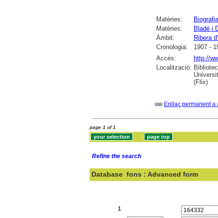
Matèries:
Biografi
Matèries:
Bladé i 
Àmbit:
Ribera d
Cronologia:
1907 - 1
Accés:
http://w
Localització:
Bibliote
Universi
(Flix)
Enllaç permanent a 
page 1 of 1
Refine the search
Database
fons : Advanced form
Search:
1