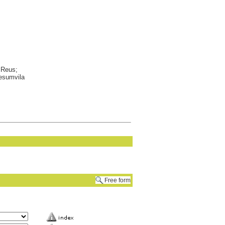
 Reus;
Desumvila
Free form