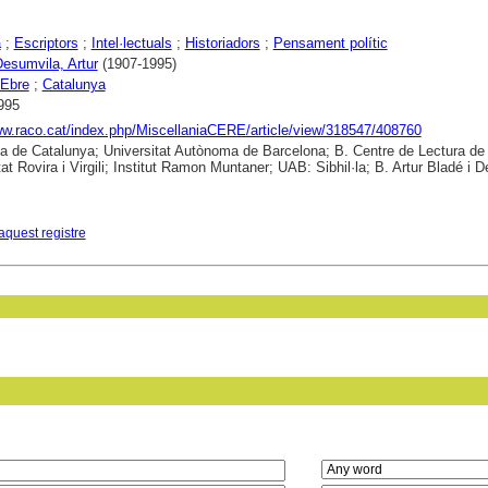
a
;
Escriptors
;
Intel·lectuals
;
Historiadors
;
Pensament polític
Desumvila, Artur
(1907-1995)
'Ebre
;
Catalunya
995
ww.raco.cat/index.php/MiscellaniaCERE/article/view/318547/408760
ca de Catalunya; Universitat Autònoma de Barcelona; B. Centre de Lectura de
tat Rovira i Virgili; Institut Ramon Muntaner; UAB: Sibhil·la; B. Artur Bladé i 
aquest registre
in field: