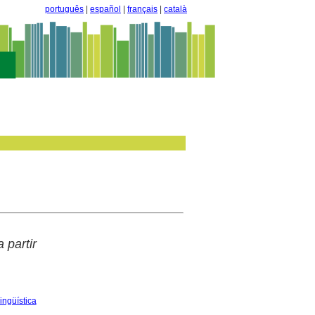
português
|
español
|
français
|
català
a partir
ingüística