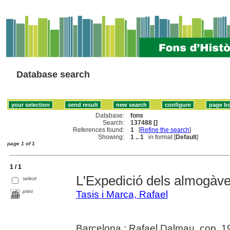
Database search
Database:
fons
Search:
137488 []
References found:
1
[
Refine the search
]
Showing:
1 .. 1
in format [
Default
]
page 1 of 1
1 / 1
L'Expedició dels almogàve
select
print
Tasis i Marca, Rafael
Barcelona : Rafael Dalmau, cop. 1