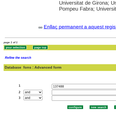
Universitat de Girona; Un
Pompeu Fabra; Universitat
Enllaç permanent a aquest regis
page 1 of 1
Refine the search
Database
fons : Advanced form
Search:
1
2
3