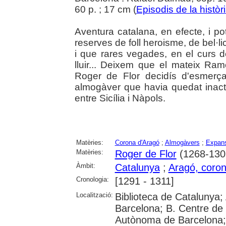
60 p. ; 17 cm (
Episodis de la històr
Aventura catalana, en efecte, i po
reserves de foll heroisme, de bel·li
i que rares vegades, en el curs d
lluir... Deixem que el mateix R
Roger de Flor decidís d'esmerça
almogàver que havia quedat inacti
entre Sicília i Nàpols.
Matèries:
Corona d'Aragó
;
Almogàvers
;
Expans
Matèries:
Roger de Flor
(1268-130
Àmbit:
Catalunya
;
Aragó, coron
Cronologia:
[1291 - 1311]
Localització:
Biblioteca de Catalunya; 
Barcelona; B. Centre de 
Autònoma de Barcelona; 