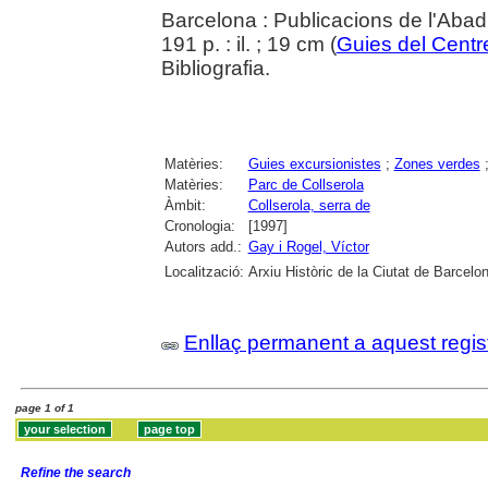
Barcelona : Publicacions de l'Abad
191 p. : il. ; 19 cm (
Guies del Centr
Bibliografia.
Matèries:
Guies excursionistes
;
Zones verdes
Matèries:
Parc de Collserola
Àmbit:
Collserola, serra de
Cronologia:
[1997]
Autors add.:
Gay i Rogel, Víctor
Localització:
Arxiu Històric de la Ciutat de Barcelo
Enllaç permanent a aquest regis
page 1 of 1
Refine the search